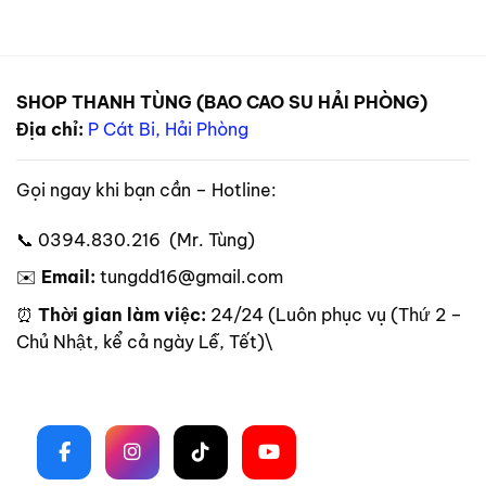
SHOP THANH TÙNG (BAO CAO SU HẢI PHÒNG)
Địa chỉ:
P Cát Bi, Hải Phòng
Gọi ngay khi bạn cần – Hotline:
📞 0394.830.216 (Mr. Tùng)
✉️
Email:
tungdd16@gmail.com
⏰
Thời gian làm việc:
24/24 (Luôn phục vụ (Thứ 2 –
Chủ Nhật, kể cả ngày Lễ, Tết)\
Theo dõi trên mạng xã hội