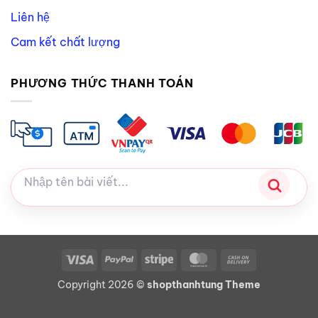
Liên hệ
Cam kết chất lượng
PHƯƠNG THỨC THANH TOÁN
Visa
PayPal
Stripe
MasterCard
Cash
On
Copyright 2026 ©
shopthanhtung Theme
Delivery