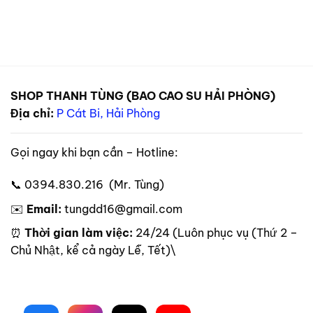
SHOP THANH TÙNG (BAO CAO SU HẢI PHÒNG)
Địa chỉ:
P Cát Bi, Hải Phòng
Gọi ngay khi bạn cần – Hotline:
📞 0394.830.216 (Mr. Tùng)
✉️
Email:
tungdd16@gmail.com
⏰
Thời gian làm việc:
24/24 (Luôn phục vụ (Thứ 2 –
Chủ Nhật, kể cả ngày Lễ, Tết)\
Theo dõi trên mạng xã hội