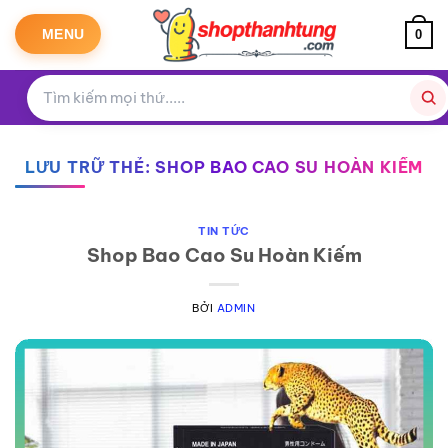
Bỏ
qua
MENU
0
nội
dung
LƯU TRỮ THẺ:
SHOP BAO CAO SU HOÀN KIẾM
TIN TỨC
Shop Bao Cao Su Hoàn Kiếm
BỞI
ADMIN