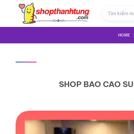
Bỏ
qua
nội
dung
HOME
SHOP BAO CAO SU 