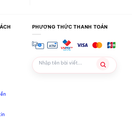
SÁCH
PHƯƠNG THỨC THANH TOÁN
iền
in