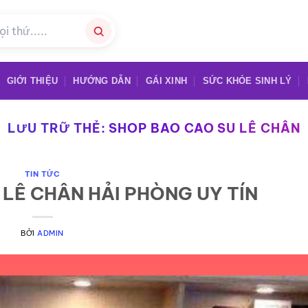
GIỚI THIỆU
HƯỚNG DẪN
GÁI XINH
SỨC KHỎE SINH LÝ
LƯU TRỮ THẺ:
SHOP BAO CAO SU LÊ CHÂN
TIN TỨC
LÊ CHÂN HẢI PHÒNG UY TÍN
BỞI
ADMIN