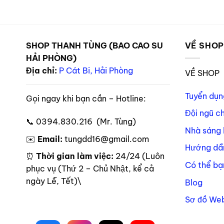
SHOP THANH TÙNG (BAO CAO SU
VỀ SHO
HẢI PHÒNG)
Địa chỉ:
P Cát Bi, Hải Phòng
VỀ SHOP
Tuyển dụn
Gọi ngay khi bạn cần – Hotline:
Đội ngũ c
📞 0394.830.216 (Mr. Tùng)
Nhà sáng 
✉️
Email:
tungdd16@gmail.com
Hướng dẫ
⏰
Thời gian làm việc:
24/24 (Luôn
Có thể bạ
phục vụ (Thứ 2 – Chủ Nhật, kể cả
ngày Lễ, Tết)\
Blog
Sơ đồ Web
Theo dõi trên mạng xã hội