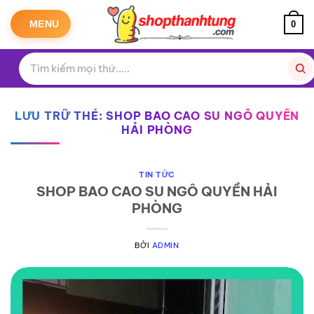
Bỏ
qua
MENU
0
nội
dung
LƯU TRỮ THẺ:
SHOP BAO CAO SU NGÔ QUYỀN
HẢI PHÒNG
TIN TỨC
SHOP BAO CAO SU NGÔ QUYỀN HẢI
PHÒNG
BỞI
ADMIN