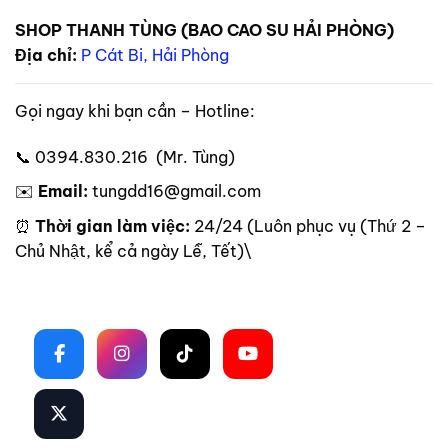
SHOP THANH TÙNG (BAO CAO SU HẢI PHÒNG)
Địa chỉ:
P Cát Bi, Hải Phòng
Gọi ngay khi bạn cần – Hotline:
📞 0394.830.216 (Mr. Tùng)
✉️
Email:
tungdd16@gmail.com
⏰
Thời gian làm việc:
24/24 (Luôn phục vụ (Thứ 2 –
Chủ Nhật, kể cả ngày Lễ, Tết)\
Theo dõi trên mạng xã hội