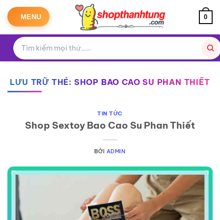
Bỏ
qua
MENU
0
nội
dung
LƯU TRỮ THẺ:
SHOP BAO CAO SU PHAN THIẾT
TIN TỨC
Shop Sextoy Bao Cao Su Phan Thiết
BỞI
ADMIN