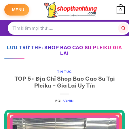
Bỏ
qua
MENU
0
nội
dung
LƯU TRỮ THẺ:
SHOP BAO CAO SU PLEIKU GIA
LAI
TIN TỨC
TOP 5+ Địa Chỉ Shop Bao Cao Su Tại
Pleiku – Gia Lai Uy Tín
BỞI
ADMIN