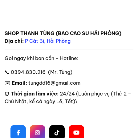
SHOP THANH TÙNG (BAO CAO SU HẢI PHÒNG)
Địa chỉ:
P Cát Bi, Hải Phòng
Gọi ngay khi bạn cần – Hotline:
📞 0394.830.216 (Mr. Tùng)
✉️
Email:
tungdd16@gmail.com
⏰
Thời gian làm việc:
24/24 (Luôn phục vụ (Thứ 2 –
Chủ Nhật, kể cả ngày Lễ, Tết)\
Theo dõi trên mạng xã hội