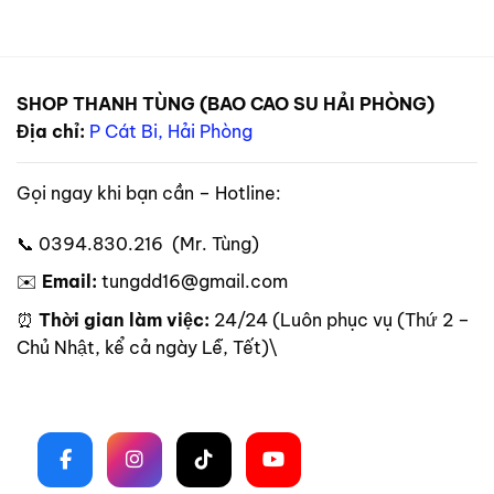
SHOP THANH TÙNG (BAO CAO SU HẢI PHÒNG)
Địa chỉ:
P Cát Bi, Hải Phòng
Gọi ngay khi bạn cần – Hotline:
📞 0394.830.216 (Mr. Tùng)
✉️
Email:
tungdd16@gmail.com
⏰
Thời gian làm việc:
24/24 (Luôn phục vụ (Thứ 2 –
Chủ Nhật, kể cả ngày Lễ, Tết)\
Theo dõi trên mạng xã hội