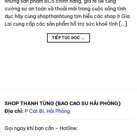
những sản phẩm BCS chính hãng, giá rẻ để tăng
cường sự an toàn và thoải mái trong cuộc sống tình
dục hãy cùng shopthanhtung tìm hiểu các shop ở Gia
Lai cung cấp các sản phẩm hỗ trợ sức khoẻ tình […]
TIẾP TỤC ĐỌC
→
SHOP THANH TÙNG (BAO CAO SU HẢI PHÒNG)
Địa chỉ:
P Cát Bi, Hải Phòng
Gọi ngay khi bạn cần – Hotline: