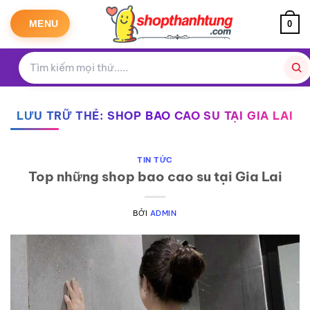
Bỏ
qua
MENU
0
nội
dung
LƯU TRỮ THẺ:
SHOP BAO CAO SU TẠI GIA LAI
TIN TỨC
Top những shop bao cao su tại Gia Lai
BỞI
ADMIN