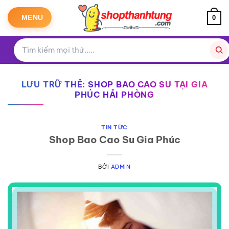
Bỏ
qua
MENU
0
nội
dung
LƯU TRỮ THẺ:
SHOP BAO CAO SU TẠI GIA
PHÚC HẢI PHÒNG
TIN TỨC
Shop Bao Cao Su Gia Phúc
BỞI
ADMIN