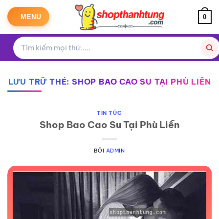
Bỏ
qua
MENU
0
nội
dung
LƯU TRỮ THẺ:
SHOP BAO CAO SU TẠI PHÙ LIỄN
TIN TỨC
Shop Bao Cao Su Tại Phù Liễn
BỞI
ADMIN