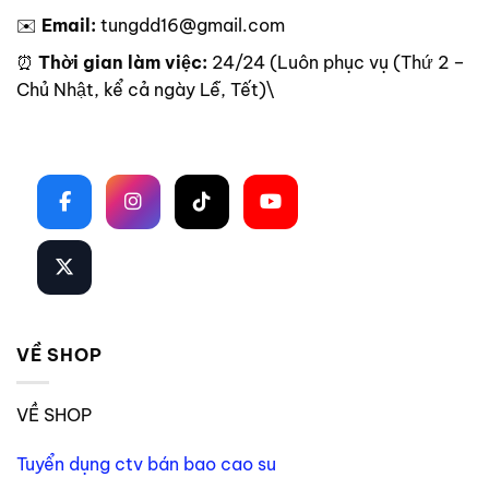
✉️
Email:
tungdd16@gmail.com
⏰
Thời gian làm việc:
24/24 (Luôn phục vụ (Thứ 2 –
Chủ Nhật, kể cả ngày Lễ, Tết)\
Theo dõi trên mạng xã hội
VỀ SHOP
VỀ SHOP
Tuyển dụng ctv bán bao cao su