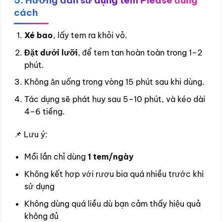
5. Hướng dẫn sử dụng tem Please đúng
cách
Xé bao
, lấy tem ra khỏi vỏ.
Đặt dưới lưỡi
, để tem tan hoàn toàn trong 1–2
phút.
Không ăn uống trong vòng 15 phút sau khi dùng.
Tác dụng sẽ phát huy sau 5–10 phút, và kéo dài
4–6 tiếng.
📌 Lưu ý:
Mỗi lần chỉ dùng
1 tem/ngày
Không kết hợp với rượu bia quá nhiều trước khi
sử dụng
Không dùng quá liều dù bạn cảm thấy hiệu quả
không đủ