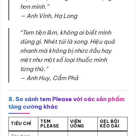
hơn mình.”
—
Anh Vinh, Hạ Long
“Tem tiện lắm, không ai biết mình
dùng gì. Nhét túi là xong. Hiệu quả
nhanh mà không bị nhức đầu hay
mệt như một số loại thuốc mình
từng thử.”
—
Anh Huy, Cẩm Phả
8. So sánh tem Please với các sản phẩm
tăng cường khác
TEM
VIÊN
GEL BÔI
TIÊU CHÍ
PLEASE
UỐNG
KÉO DÀI