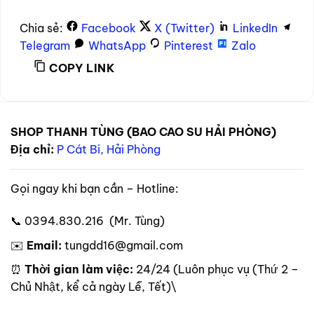
Chia sẻ:
Facebook
X (Twitter)
LinkedIn
Telegram
WhatsApp
Pinterest
Zalo
COPY LINK
SHOP THANH TÙNG (BAO CAO SU HẢI PHÒNG)
Địa chỉ:
P Cát Bi, Hải Phòng
Gọi ngay khi bạn cần – Hotline:
📞 0394.830.216 (Mr. Tùng)
✉️
Email:
tungdd16@gmail.com
⏰
Thời gian làm việc:
24/24 (Luôn phục vụ (Thứ 2 –
Chủ Nhật, kể cả ngày Lễ, Tết)\