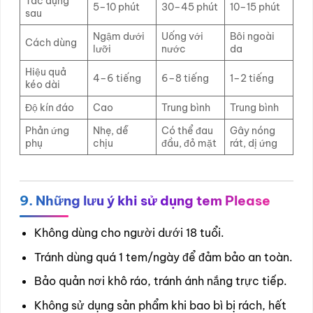
Tác dụng
5–10 phút
30–45 phút
10–15 phút
sau
Ngậm dưới
Uống với
Bôi ngoài
Cách dùng
lưỡi
nước
da
Hiệu quả
4–6 tiếng
6–8 tiếng
1–2 tiếng
kéo dài
Độ kín đáo
Cao
Trung bình
Trung bình
Phản ứng
Nhẹ, dễ
Có thể đau
Gây nóng
phụ
chịu
đầu, đỏ mặt
rát, dị ứng
9. Những lưu ý khi sử dụng tem Please
Không dùng cho người dưới 18 tuổi.
Tránh dùng quá 1 tem/ngày để đảm bảo an toàn.
Bảo quản nơi khô ráo, tránh ánh nắng trực tiếp.
Không sử dụng sản phẩm khi bao bì bị rách, hết