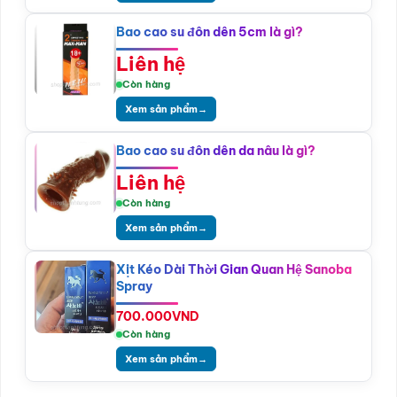
Bao cao su đôn dên 5cm là gì?
Liên hệ
Còn hàng
Xem sản phẩm
→
Bao cao su đôn dên da nâu là gì?
Liên hệ
Còn hàng
Xem sản phẩm
→
Xịt Kéo Dài Thời Gian Quan Hệ Sanoba
Spray
700.000
VND
Còn hàng
Xem sản phẩm
→