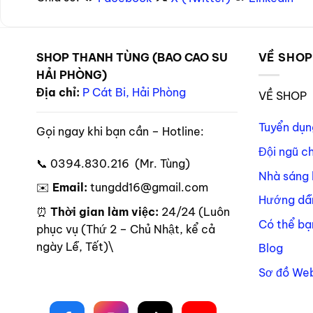
SHOP THANH TÙNG (BAO CAO SU
VỀ SHO
HẢI PHÒNG)
Địa chỉ:
P Cát Bi, Hải Phòng
VỀ SHOP
Tuyển dụn
Gọi ngay khi bạn cần – Hotline:
Đội ngũ c
📞 0394.830.216 (Mr. Tùng)
Nhà sáng 
✉️
Email:
tungdd16@gmail.com
Hướng dẫ
⏰
Thời gian làm việc:
24/24 (Luôn
Có thể bạ
phục vụ (Thứ 2 – Chủ Nhật, kể cả
ngày Lễ, Tết)\
Blog
Sơ đồ Web
Theo dõi trên mạng xã hội