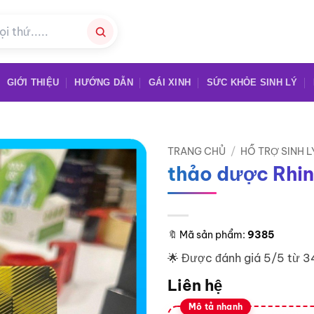
GIỚI THIỆU
HƯỚNG DẪN
GÁI XINH
SỨC KHỎE SINH LÝ
TRANG CHỦ
/
HỖ TRỢ SINH L
thảo dược Rhin
🔖
Mã sản phẩm:
9385
🌟 Được đánh giá 5/5 từ 3
Liên hệ