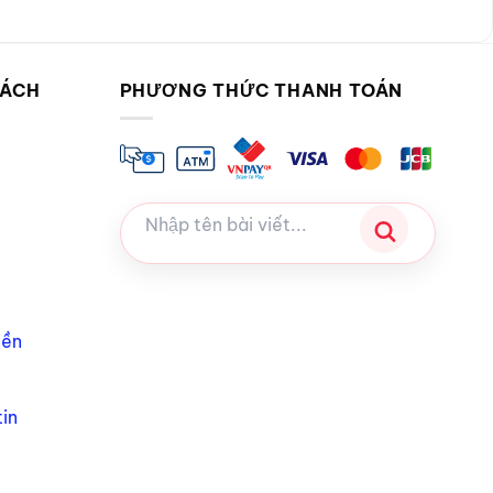
SÁCH
PHƯƠNG THỨC THANH TOÁN
iền
in