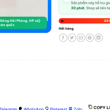
Sản phẩm này hỗ trợ gia
30 phút
. Shop sẽ liên h
🔥
a Đông Hải Phòng, HP cũ)
Đã 
oàn quốc
Hết hàng
COPY L
Telegram
WhatsApp
Pinterest
Zalo