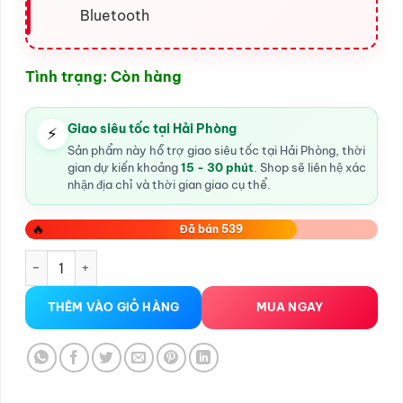
Bluetooth
Tình trạng: Còn hàng
Giao siêu tốc tại Hải Phòng
⚡
Sản phẩm này hỗ trợ giao siêu tốc tại Hải Phòng, thời
gian dự kiến khoảng
15 - 30 phút
. Shop sẽ liên hệ xác
nhận địa chỉ và thời gian giao cụ thể.
🔥
Đã bán 539
Trứng rung điều khiển app Little Dolphin tại Hải Phòng số lư
THÊM VÀO GIỎ HÀNG
MUA NGAY