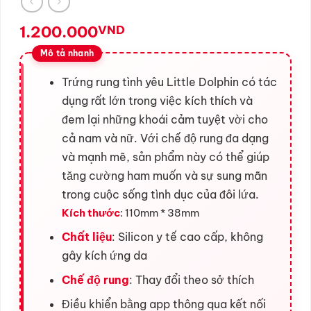
1.200.000
VND
Trứng rung tình yêu Little Dolphin có tác
dụng rất lớn trong việc kích thích và
đem lại những khoái cảm tuyệt vời cho
cả nam và nữ. Với chế độ rung đa dạng
và mạnh mẽ, sản phẩm này có thể giúp
tăng cường ham muốn và sự sung mãn
trong cuộc sống tình dục của đôi lứa.
Kích thước
: 110mm * 38mm
Chất liệu
: Silicon y tế cao cấp, không
gây kích ứng da
Chế độ rung
: Thay đổi theo sở thích
Điều khiển bằng app thông qua kết nối