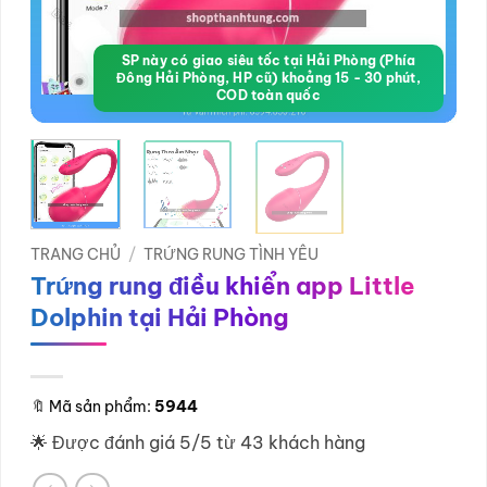
SP này có giao siêu tốc tại Hải Phòng (Phía
Đông Hải Phòng, HP cũ) khoảng 15 - 30 phút,
COD toàn quốc
TRANG CHỦ
/
TRỨNG RUNG TÌNH YÊU
Trứng rung điều khiển app Little
Dolphin tại Hải Phòng
🔖
Mã sản phẩm:
5944
🌟 Được đánh giá 5/5 từ 43 khách hàng