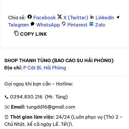
Chia sẻ:
Facebook
X (Twitter)
LinkedIn
Telegram
WhatsApp
Pinterest
Zalo
COPY LINK
SHOP THANH TÙNG (BAO CAO SU HẢI PHÒNG)
Địa chỉ:
P Cát Bi, Hải Phòng
Gọi ngay khi bạn cần – Hotline:
📞 0394.830.216 (Mr. Tùng)
✉️
Email:
tungdd16@gmail.com
⏰
Thời gian làm việc:
24/24 (Luôn phục vụ (Thứ 2 –
Chủ Nhật, kể cả ngày Lễ, Tết)\