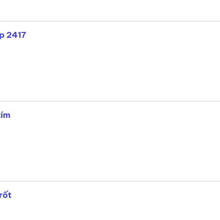
p 2417
tím
rốt