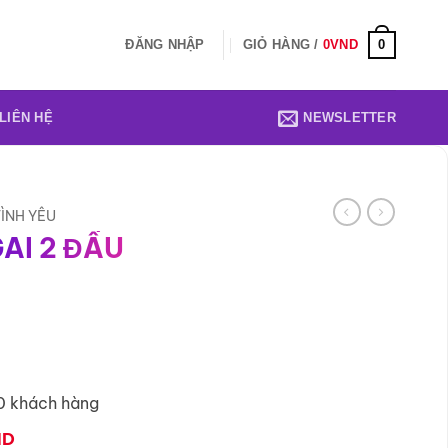
0
ĐĂNG NHẬP
GIỎ HÀNG /
0
VND
LIÊN HỆ
NEWSLETTER
ÌNH YÊU
AI 2 ĐẦU
0 khách hàng
Giá
ND