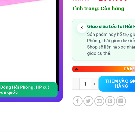
gốc
Tình trạng: Còn hàng
là:
350.000V
Giao siêu tốc tại Hải
⚡
Sản phẩm này hỗ trợ gia
Phòng, thời gian dự ki
Shop sẽ liên hệ xác nhận
giao cụ thể.
🔥
Đã bá
TRỨNG RUNG GAI 2 ĐẦU RUNG
THÊM VÀO G
HÀNG
a Đông Hải Phòng, HP cũ)
oàn quốc