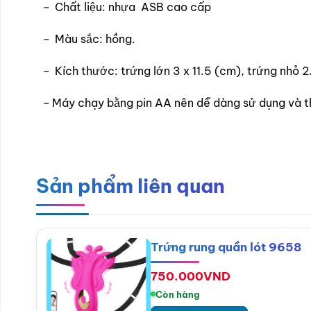
–
Chất liệu: nhựa ASB cao cấp
–
Màu sắc: hồng.
–
Kích thước: trứng lớn 3 x 11.5 (cm), trứng nhỏ 2
–
Máy chạy bằng pin AA nên dễ dàng sử dụng và t
Sản phẩm liên quan
Trứng rung quần lót 9658
750.000
VND
Còn hàng