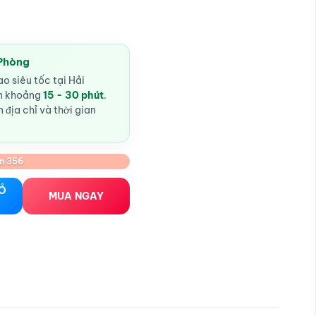
hiện
tại
ND.
là:
250.000VND.
 Phòng
o siêu tốc tại Hải
ến khoảng
15 - 30 phút
.
 địa chỉ và thời gian
n 356
 số lượng
IỎ
MUA NGAY