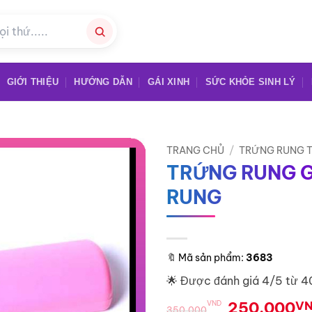
GIỚI THIỆU
HƯỚNG DẪN
GÁI XINH
SỨC KHỎE SINH LÝ
TRANG CHỦ
/
TRỨNG RUNG T
TRỨNG RUNG G
RUNG
🔖
Mã sản phẩm:
3683
🌟 Được đánh giá 4/5 từ 4
Giá
250.000
V
VND
350.000