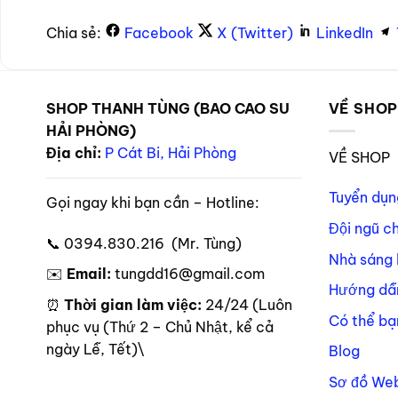
Chia sẻ:
Facebook
X (Twitter)
LinkedIn
SHOP THANH TÙNG (BAO CAO SU
VỀ SHO
HẢI PHÒNG)
Địa chỉ:
P Cát Bi, Hải Phòng
VỀ SHOP
Tuyển dụn
Gọi ngay khi bạn cần – Hotline:
Đội ngũ c
📞 0394.830.216 (Mr. Tùng)
Nhà sáng 
✉️
Email:
tungdd16@gmail.com
Hướng dẫ
⏰
Thời gian làm việc:
24/24 (Luôn
Có thể bạ
phục vụ (Thứ 2 – Chủ Nhật, kể cả
ngày Lễ, Tết)\
Blog
Sơ đồ Web
Theo dõi trên mạng xã hội