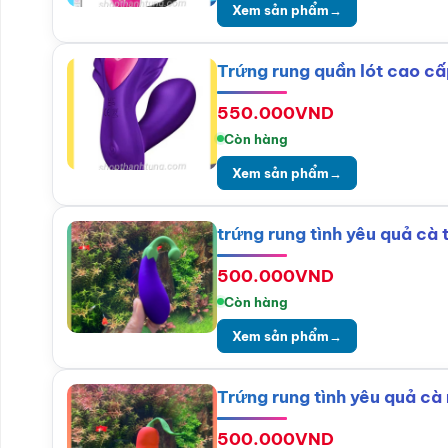
Xem sản phẩm
→
Trứng rung quần lót cao cấ
550.000
VND
Còn hàng
Xem sản phẩm
→
trứng rung tình yêu quả cà 
500.000
VND
Còn hàng
Xem sản phẩm
→
Trứng rung tình yêu quả cà 
500.000
VND