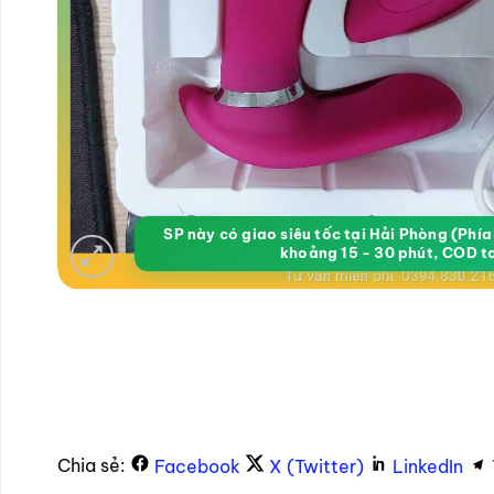
SP này có giao siêu tốc tại Hải Phòng (Phí
khoảng 15 - 30 phút, COD t
Chia sẻ:
Facebook
X (Twitter)
LinkedIn