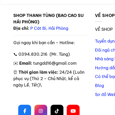
SHOP THANH TÙNG (BAO CAO SU
VỀ SHO
HẢI PHÒNG)
Địa chỉ:
P Cát Bi, Hải Phòng
VỀ SHOP
Tuyển dụn
Gọi ngay khi bạn cần – Hotline:
Đội ngũ c
📞 0394.830.216 (Mr. Tùng)
Nhà sáng 
✉️
Email:
tungdd16@gmail.com
Hướng dẫ
⏰
Thời gian làm việc:
24/24 (Luôn
Có thể bạ
phục vụ (Thứ 2 – Chủ Nhật, kể cả
ngày Lễ, Tết)\
Blog
Sơ đồ Web
Theo dõi trên mạng xã hội