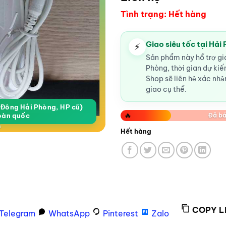
Tình trạng: Hết hàng
Giao siêu tốc tại Hải
⚡
Sản phẩm này hỗ trợ gia
Phòng, thời gian dự ki
Shop sẽ liên hệ xác nhận
giao cụ thể.
a Đông Hải Phòng, HP cũ)
🔥
oàn quốc
Đã bá
Hết hàng
COPY L
Telegram
WhatsApp
Pinterest
Zalo