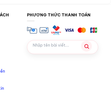
SÁCH
PHƯƠNG THỨC THANH TOÁN
iền
in