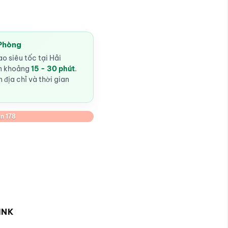
 Phòng
o siêu tốc tại Hải
ến khoảng
15 - 30 phút
.
 địa chỉ và thời gian
n 178
INK