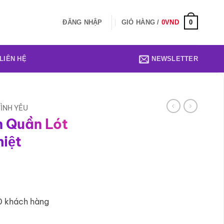
0
ĐĂNG NHẬP
GIỎ HÀNG /
0
VND
LIÊN HỆ
NEWSLETTER
ÌNH YÊU
n Quần Lót
iệt
0 khách hàng