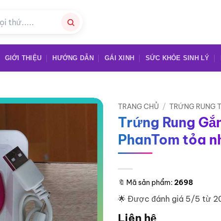
GIỚI THIỆU
HƯỚNG DẪN
GÁI XINH
SỨC KHỎE SINH LÝ
TRANG CHỦ
/
TRỨNG RUNG T
Trứng Rung Gắ
PhanTom tỏa nh
🔖
Mã sản phẩm:
2698
🌟 Được đánh giá 5/5 từ 2
Liên hệ