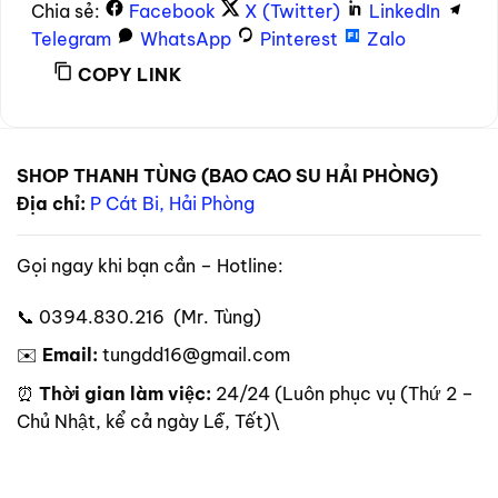
Chia sẻ:
Facebook
X (Twitter)
LinkedIn
Telegram
WhatsApp
Pinterest
Zalo
COPY LINK
SHOP THANH TÙNG (BAO CAO SU HẢI PHÒNG)
Địa chỉ:
P Cát Bi, Hải Phòng
Gọi ngay khi bạn cần – Hotline:
📞 0394.830.216 (Mr. Tùng)
✉️
Email:
tungdd16@gmail.com
⏰
Thời gian làm việc:
24/24 (Luôn phục vụ (Thứ 2 –
Chủ Nhật, kể cả ngày Lễ, Tết)\
Theo dõi trên mạng xã hội