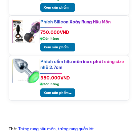
Xem sản phẩm
→
Phích Silicon Xoáy Rung Hậu Môn
750.000
VND
Còn hàng
Xem sản phẩm
→
Phích cắm hậu môn inox phát sáng size
nhỏ 2.7cm
350.000
VND
Còn hàng
Xem sản phẩm
→
Thẻ:
Trứng rung hậu môn
,
trứng rung quần lót