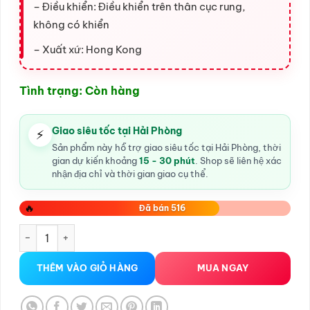
– Điều khiển: Điều khiển trên thân cục rung,
không có khiển
– Xuất xứ: Hong Kong
Tình trạng: Còn hàng
Giao siêu tốc tại Hải Phòng
⚡
Sản phẩm này hỗ trợ giao siêu tốc tại Hải Phòng, thời
gian dự kiến khoảng
15 - 30 phút
. Shop sẽ liên hệ xác
nhận địa chỉ và thời gian giao cụ thể.
🔥
Đã bán 516
Trứng rung hậu môn, trứng rung quần lót, 4245 số lượng
THÊM VÀO GIỎ HÀNG
MUA NGAY