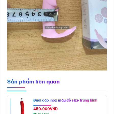
Sản phẩm liên quan
Đuôi cáo inox màu đỏ size trung bình
450.000
VND
Còn hàng