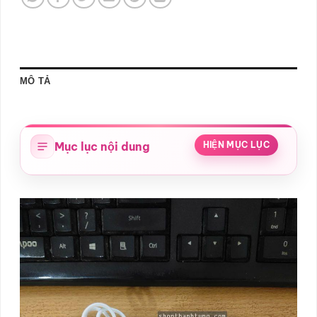
MÔ TẢ
Mục lục nội dung
HIỆN MỤC LỤC