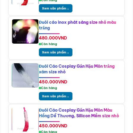
Xem sản phẩm
→
Đuôi cáo inox phát sáng size nhỏ màu
trắng
480.000
VND
Còn hàng
Xem sản phẩm
→
Đuôi Cáo Cosplay Gắn Hậu Môn trắng
xám size nhỏ
450.000
VND
Còn hàng
Xem sản phẩm
→
Đuôi Cáo Cosplay Gắn Hậu Môn Màu
Hồng Dễ Thương, Silicon Mềm size nhỏ
450.000
VND
Còn hàng