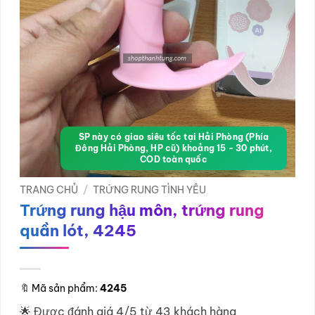
SP này có giao siêu tốc tại Hải Phòng (Phía
Đông Hải Phòng, HP cũ) khoảng 15 - 30 phút,
COD toàn quốc
TRANG CHỦ
/
TRỨNG RUNG TÌNH YÊU
Trứng rung hậu môn, trứng rung
quần lót, 4245
🔖
Mã sản phẩm:
4245
🌟 Được đánh giá 4/5 từ 43 khách hàng