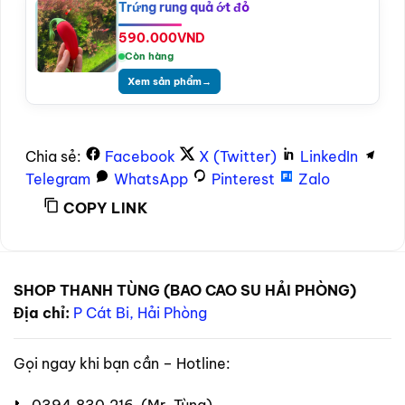
Trứng rung quả ớt đỏ
590.000
VND
Còn hàng
Xem sản phẩm
→
Chia sẻ:
Facebook
X (Twitter)
LinkedIn
Telegram
WhatsApp
Pinterest
Zalo
COPY LINK
SHOP THANH TÙNG (BAO CAO SU HẢI PHÒNG)
Địa chỉ:
P Cát Bi, Hải Phòng
Gọi ngay khi bạn cần – Hotline: