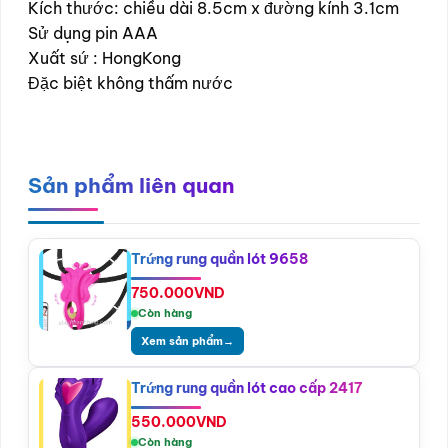
Kích thước: chiều dài 8.5cm x đường kính 3.1cm
Sử dụng pin AAA
Xuất sứ : HongKong
Đặc biệt không thấm nước
Sản phẩm liên quan
Trứng rung quần lót 9658
750.000
VND
Còn hàng
Xem sản phẩm
→
Trứng rung quần lót cao cấp 2417
550.000
VND
Còn hàng