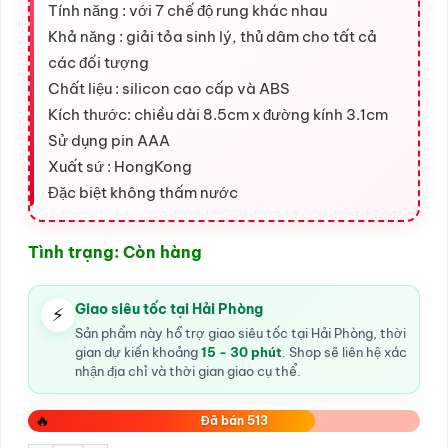
Tính năng : với 7 chế độ rung khác nhau
Khả năng : giải tỏa sinh lý, thủ dâm cho tất cả
các đối tượng
Chất liệu : silicon cao cấp và ABS
Kích thước: chiều dài 8.5cm x đường kính 3.1cm
Sử dụng pin AAA
Xuất sứ : HongKong
Đặc biệt không thấm nước
Tình trạng: Còn hàng
Giao siêu tốc tại Hải Phòng
⚡
Sản phẩm này hỗ trợ giao siêu tốc tại Hải Phòng, thời
gian dự kiến khoảng
15 - 30 phút
. Shop sẽ liên hệ xác
nhận địa chỉ và thời gian giao cụ thể.
🔥
Đã bán 513