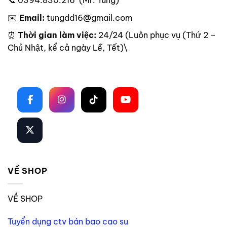
📞 0394.830.216 (Mr. Tùng)
✉️
Email:
tungdd16@gmail.com
⏰
Thời gian làm việc:
24/24 (Luôn phục vụ (Thứ 2 –
Chủ Nhật, kể cả ngày Lễ, Tết)\
Theo dõi trên mạng xã hội
VỀ SHOP
VỀ SHOP
Tuyển dụng ctv bán bao cao su