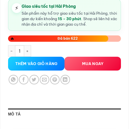
Giao siêu tốc tại Hải Phòng
⚡
Sản phẩm này hỗ trợ giao siêu tốc tại Hải Phòng, thời
gian dự kiến khoảng
15 - 30 phút
. Shop sẽ liên hệ xác
nhận địa chỉ và thời gian giao cụ thể.
🔥
Đã bán 622
trứng rung quần lót 5491 số lượng
THÊM VÀO GIỎ HÀNG
MUA NGAY
MÔ TẢ