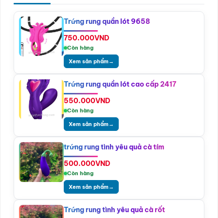
Trứng rung quần lót 9658
750.000
VND
Còn hàng
Xem sản phẩm
→
Trứng rung quần lót cao cấp 2417
550.000
VND
Còn hàng
Xem sản phẩm
→
trứng rung tình yêu quả cà tím
500.000
VND
Còn hàng
Xem sản phẩm
→
Trứng rung tình yêu quả cà rốt