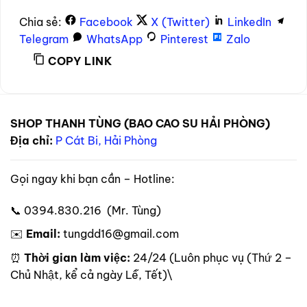
Chia sẻ:
Facebook
X (Twitter)
LinkedIn
Telegram
WhatsApp
Pinterest
Zalo
COPY LINK
SHOP THANH TÙNG (BAO CAO SU HẢI PHÒNG)
Địa chỉ:
P Cát Bi, Hải Phòng
Gọi ngay khi bạn cần – Hotline:
📞 0394.830.216 (Mr. Tùng)
✉️
Email:
tungdd16@gmail.com
⏰
Thời gian làm việc:
24/24 (Luôn phục vụ (Thứ 2 –
Chủ Nhật, kể cả ngày Lễ, Tết)\