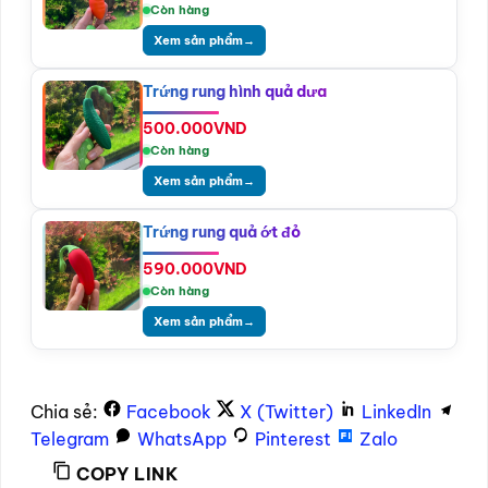
Còn hàng
Xem sản phẩm
→
Trứng rung hình quả dưa
500.000
VND
Còn hàng
Xem sản phẩm
→
Trứng rung quả ớt đỏ
590.000
VND
Còn hàng
Xem sản phẩm
→
Chia sẻ:
Facebook
X (Twitter)
LinkedIn
Telegram
WhatsApp
Pinterest
Zalo
COPY LINK