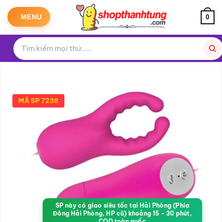
Bỏ
qua
MENU
0
nội
dung
MÃ SP 7238
SP này có giao siêu tốc tại Hải Phòng (Phía
Đông Hải Phòng, HP cũ) khoảng 15 - 30 phút,
COD toàn quốc