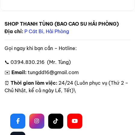
SHOP THANH TÙNG (BAO CAO SU HẢI PHÒNG)
Địa chỉ:
P Cát Bi, Hải Phòng
Gọi ngay khi bạn cần – Hotline:
📞 0394.830.216 (Mr. Tùng)
✉️
Email:
tungdd16@gmail.com
⏰
Thời gian làm việc:
24/24 (Luôn phục vụ (Thứ 2 –
Chủ Nhật, kể cả ngày Lễ, Tết)\
Theo dõi trên mạng xã hội