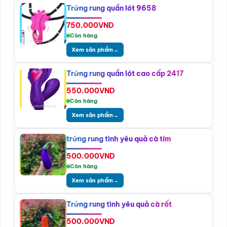
Trứng rung quần lót 9658
750.000
VND
Còn hàng
Xem sản phẩm
→
Trứng rung quần lót cao cấp 2417
550.000
VND
Còn hàng
Xem sản phẩm
→
trứng rung tình yêu quả cà tím
500.000
VND
Còn hàng
Xem sản phẩm
→
Trứng rung tình yêu quả cà rốt
500.000
VND