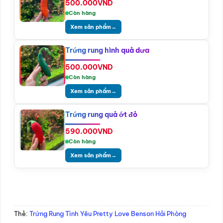
500.000
VND
Còn hàng
Xem sản phẩm
→
Trứng rung hình quả dưa
500.000
VND
Còn hàng
Xem sản phẩm
→
Trứng rung quả ớt đỏ
590.000
VND
Còn hàng
Xem sản phẩm
→
Thẻ:
Trứng Rung Tình Yêu Pretty Love Benson Hải Phòng