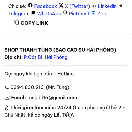
Chia sẻ:
Facebook
X (Twitter)
LinkedIn
Telegram
WhatsApp
Pinterest
Zalo
COPY LINK
SHOP THANH TÙNG (BAO CAO SU HẢI PHÒNG)
Địa chỉ:
P Cát Bi, Hải Phòng
Gọi ngay khi bạn cần – Hotline:
📞 0394.830.216 (Mr. Tùng)
✉️
Email:
tungdd16@gmail.com
⏰
Thời gian làm việc:
24/24 (Luôn phục vụ (Thứ 2 –
Chủ Nhật, kể cả ngày Lễ, Tết)\
Theo dõi trên mạng xã hội