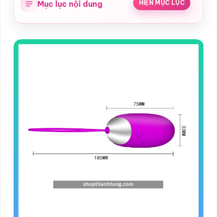
Mục lục nội dung
HIỆN MỤC LỤC