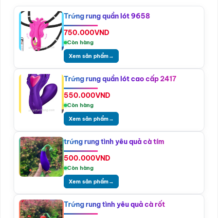
Trứng rung quần lót 9658
750.000
VND
Còn hàng
Xem sản phẩm
→
Trứng rung quần lót cao cấp 2417
550.000
VND
Còn hàng
Xem sản phẩm
→
trứng rung tình yêu quả cà tím
500.000
VND
Còn hàng
Xem sản phẩm
→
Trứng rung tình yêu quả cà rốt