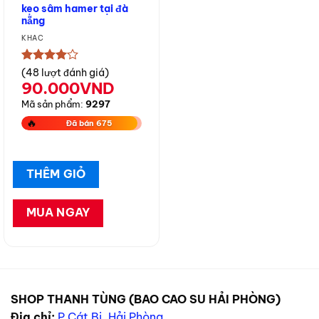
kẹo sâm hamer tại đà
nẵng
KHÁC
★★★★★
(48 lượt đánh giá)
90.000
VND
Mã sản phẩm:
9297
🔥
Đã bán 675
THÊM GIỎ
MUA NGAY
SHOP THANH TÙNG (BAO CAO SU HẢI PHÒNG)
Địa chỉ:
P Cát Bi, Hải Phòng