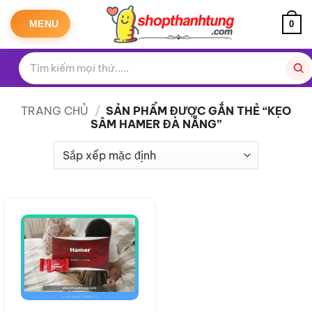
Bỏ
qua
MENU
0
nội
dung
TRANG CHỦ
/
SẢN PHẨM ĐƯỢC GẮN THẺ “KẸO
SÂM HAMER ĐÀ NẴNG”