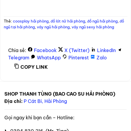
Thẻ:
coosplay hải phòng
,
đồ lót nữ hải phòng
,
đồ ngủ hải phòng
,
đồ
ngủ tại hải phòng
,
váy ngủ hải phòng
,
váy ngủ sexy hải phòng
Chia sẻ:
Facebook
X (Twitter)
LinkedIn
Telegram
WhatsApp
Pinterest
Zalo
COPY LINK
SHOP THANH TÙNG (BAO CAO SU HẢI PHÒNG)
Địa chỉ:
P Cát Bi, Hải Phòng
Gọi ngay khi bạn cần – Hotline:
📞 0394.830.216 (Mr. Tùng)