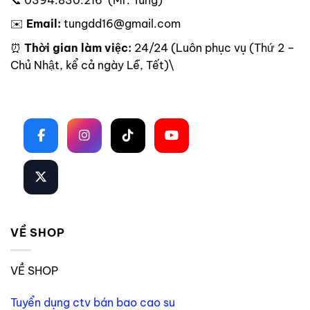
✉️
Email:
tungdd16@gmail.com
⏰
Thời gian làm việc:
24/24 (Luôn phục vụ (Thứ 2 –
Chủ Nhật, kể cả ngày Lễ, Tết)\
Theo dõi trên mạng xã hội
VỀ SHOP
VỀ SHOP
Tuyển dụng ctv bán bao cao su