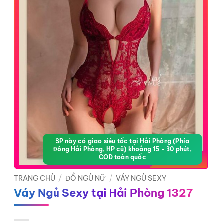
SP này có giao siêu tốc tại Hải Phòng (Phía
Đông Hải Phòng, HP cũ) khoảng 15 - 30 phút,
COD toàn quốc
TRANG CHỦ
/
ĐỒ NGỦ NỮ
/
VÁY NGỦ SEXY
Váy Ngủ Sexy tại Hải Phòng 1327