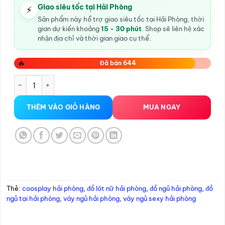
Giao siêu tốc tại Hải Phòng
⚡
Sản phẩm này hỗ trợ giao siêu tốc tại Hải Phòng, thời
gian dự kiến khoảng
15 - 30 phút
. Shop sẽ liên hệ xác
nhận địa chỉ và thời gian giao cụ thể.
🔥
Đã bán 644
Váy Ngủ Sexy tại Hải Phòng 1533 số lượng
THÊM VÀO GIỎ HÀNG
MUA NGAY
Thẻ:
coosplay hải phòng
,
đồ lót nữ hải phòng
,
đồ ngủ hải phòng
,
đồ
ngủ tại hải phòng
,
váy ngủ hải phòng
,
váy ngủ sexy hải phòng