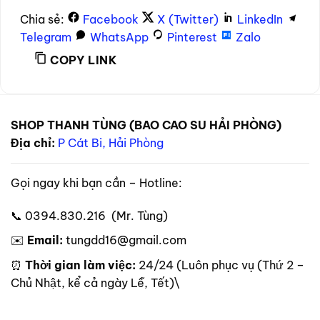
Chia sẻ:
Facebook
X (Twitter)
LinkedIn
Telegram
WhatsApp
Pinterest
Zalo
COPY LINK
SHOP THANH TÙNG (BAO CAO SU HẢI PHÒNG)
Địa chỉ:
P Cát Bi, Hải Phòng
Gọi ngay khi bạn cần – Hotline:
📞 0394.830.216 (Mr. Tùng)
✉️
Email:
tungdd16@gmail.com
⏰
Thời gian làm việc:
24/24 (Luôn phục vụ (Thứ 2 –
Chủ Nhật, kể cả ngày Lễ, Tết)\