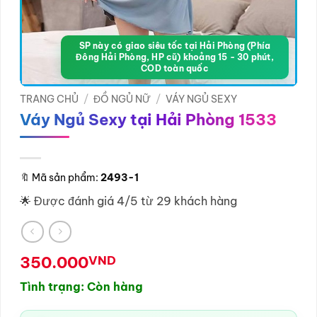
SP này có giao siêu tốc tại Hải Phòng (Phía
Đông Hải Phòng, HP cũ) khoảng 15 - 30 phút,
COD toàn quốc
TRANG CHỦ
/
ĐỒ NGỦ NỮ
/
VÁY NGỦ SEXY
Váy Ngủ Sexy tại Hải Phòng 1533
🔖
Mã sản phẩm:
2493-1
🌟 Được đánh giá 4/5 từ 29 khách hàng
350.000
VND
Tình trạng: Còn hàng