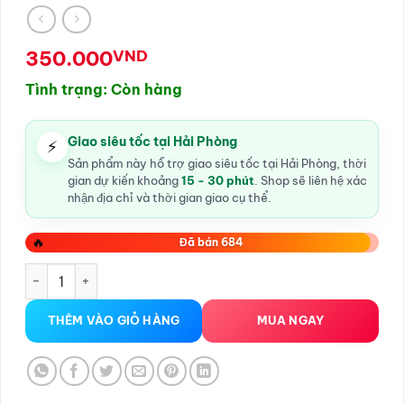
350.000
VND
Tình trạng: Còn hàng
Giao siêu tốc tại Hải Phòng
⚡
Sản phẩm này hỗ trợ giao siêu tốc tại Hải Phòng, thời
gian dự kiến khoảng
15 - 30 phút
. Shop sẽ liên hệ xác
nhận địa chỉ và thời gian giao cụ thể.
🔥
Đã bán 684
Váy Ngủ Sexy tại Hải Phòng 3397 số lượng
THÊM VÀO GIỎ HÀNG
MUA NGAY