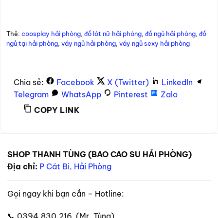
Thẻ:
coosplay hải phòng
,
đồ lót nữ hải phòng
,
đồ ngủ hải phòng
,
đồ
ngủ tại hải phòng
,
váy ngủ hải phòng
,
váy ngủ sexy hải phòng
Chia sẻ:
Facebook
X (Twitter)
LinkedIn
Telegram
WhatsApp
Pinterest
Zalo
COPY LINK
SHOP THANH TÙNG (BAO CAO SU HẢI PHÒNG)
Địa chỉ:
P Cát Bi, Hải Phòng
Gọi ngay khi bạn cần – Hotline:
📞 0394.830.216 (Mr. Tùng)