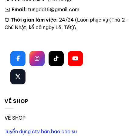
✉️
Email:
tungdd16@gmail.com
⏰
Thời gian làm việc:
24/24 (Luôn phục vụ (Thứ 2 –
Chủ Nhật, kể cả ngày Lễ, Tết)\
Theo dõi trên mạng xã hội
VỀ SHOP
VỀ SHOP
Tuyển dụng ctv bán bao cao su