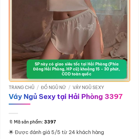
SP này có giao siêu tốc tại Hải Phòng (Phía
Đông Hải Phòng, HP cũ) khoảng 15 - 30 phút,
COD toàn quốc
TRANG CHỦ
/
ĐỒ NGỦ NỮ
/
VÁY NGỦ SEXY
Váy Ngủ Sexy tại Hải Phòng 3397
🔖
Mã sản phẩm:
3397
🌟 Được đánh giá 5/5 từ 24 khách hàng