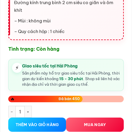
Đường kính trung bình 2 cm siêu co giãn và ôm
khít
– Mùi : không mùi
– Quy cách hộp : 1 chiếc
Tình trạng: Còn hàng
Giao siêu tốc tại Hải Phòng
⚡
Sản phẩm này hỗ trợ giao siêu tốc tại Hải Phòng, thời
gian dự kiến khoảng
15 - 30 phút
. Shop sẽ liên hệ xác
nhận địa chỉ và thời gian giao cụ thể.
🔥
Đã bán 450
vòng đeo dương vật silicon số lượng
THÊM VÀO GIỎ HÀNG
MUA NGAY