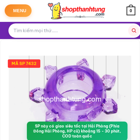
Bỏ
qua
MENU
0
nội
dung
MÃ SP 7432
SP này có giao siêu tốc tại Hải Phòng (Phía
Đông Hải Phòng, HP cũ) khoảng 15 - 30 phút,
COD toàn quốc