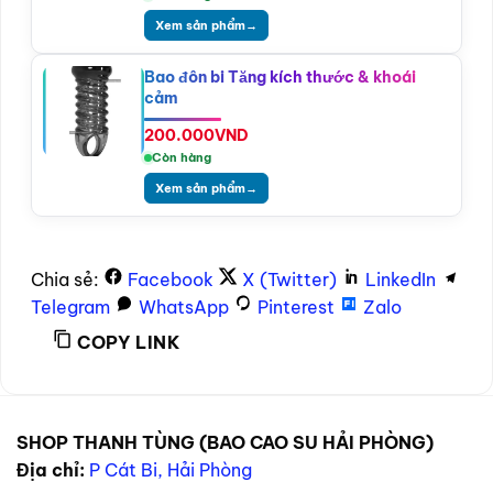
Xem sản phẩm
→
Bao đôn bi Tăng kích thước & khoái
cảm
200.000
VND
Còn hàng
Xem sản phẩm
→
Chia sẻ:
Facebook
X (Twitter)
LinkedIn
Telegram
WhatsApp
Pinterest
Zalo
COPY LINK
SHOP THANH TÙNG (BAO CAO SU HẢI PHÒNG)
Địa chỉ:
P Cát Bi, Hải Phòng