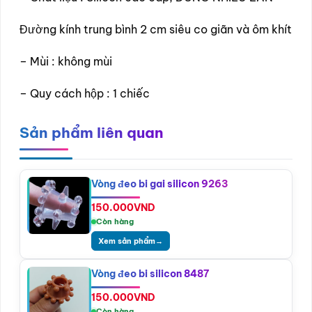
Đường kính trung bình 2 cm siêu co giãn và ôm khít
– Mùi : không mùi
– Quy cách hộp : 1 chiếc
Sản phẩm liên quan
Vòng đeo bi gai silicon 9263
150.000
VND
Còn hàng
Xem sản phẩm
→
Vòng đeo bi silicon 8487
150.000
VND
Còn hàng