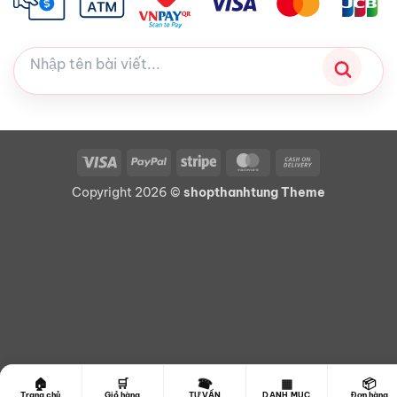
Visa
PayPal
Stripe
MasterCard
Cash
On
Copyright 2026 ©
shopthanhtung Theme
Delivery
☎
🏠
🛒
▦
📦
Trang chủ
Giỏ hàng
TƯ VẤN
DANH MỤC
Đơn hàng