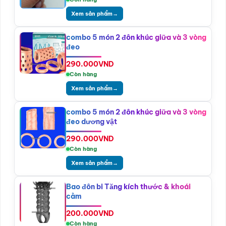
Xem sản phẩm
→
combo 5 món 2 đôn khúc giữa và 3 vòng
đeo
290.000
VND
Còn hàng
Xem sản phẩm
→
combo 5 món 2 đôn khúc giữa và 3 vòng
đeo dương vật
290.000
VND
Còn hàng
Xem sản phẩm
→
Bao đôn bi Tăng kích thước & khoái
cảm
200.000
VND
Còn hàng