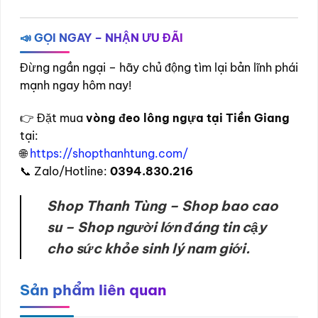
📣 GỌI NGAY – NHẬN ƯU ĐÃI
Đừng ngần ngại – hãy chủ động tìm lại bản lĩnh phái
mạnh ngay hôm nay!
👉 Đặt mua
vòng đeo lông ngựa tại Tiền Giang
tại:
🌐
https://shopthanhtung.com/
📞 Zalo/Hotline:
0394.830.216
Shop Thanh Tùng – Shop bao cao
su – Shop người lớn đáng tin cậy
cho sức khỏe sinh lý nam giới.
Sản phẩm liên quan