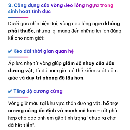
3. Công dụng của vòng đeo lông ngựa trong
sinh hoạt tình dục
Dưới góc nhìn hiện đại, vòng đeo lông ngựa
không
phải thuốc
, nhưng lại mang đến những lợi ích đáng
kể cho nam giới:
✅ Kéo dài thời gian quan hệ
Áp lực nhẹ từ vòng giúp
giảm độ nhạy của đầu
dương vật
, từ đó nam giới có thể kiểm soát cảm
giác và
duy trì phong độ lâu hơn
.
✅ Tăng độ cương cứng
Vòng giữ máu tại khu vực thân dương vật,
hỗ trợ
cương cứng ổn định và mạnh mẽ hơn
– rất phù
hợp cho các anh em gặp tình trạng “chưa ra chợ
đã hết tiền”.