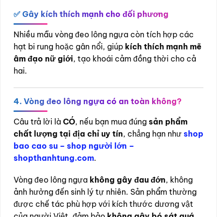
✅ Gây kích thích mạnh cho đối phương
Nhiều mẫu vòng đeo lông ngựa còn tích hợp các
hạt bi rung hoặc gân nổi, giúp
kích thích mạnh mẽ
âm đạo nữ giới
, tạo khoái cảm đồng thời cho cả
hai.
4. Vòng đeo lông ngựa có an toàn không?
Câu trả lời là
CÓ
, nếu bạn mua đúng
sản phẩm
chất lượng tại địa chỉ uy tín
, chẳng hạn như
shop
bao cao su – shop người lớn –
shopthanhtung.com
.
Vòng đeo lông ngựa
không gây đau đớn
, không
ảnh hưởng đến sinh lý tự nhiên. Sản phẩm thường
được chế tác phù hợp với kích thước dương vật
của người Việt, đảm bảo
không gây bó sát quá