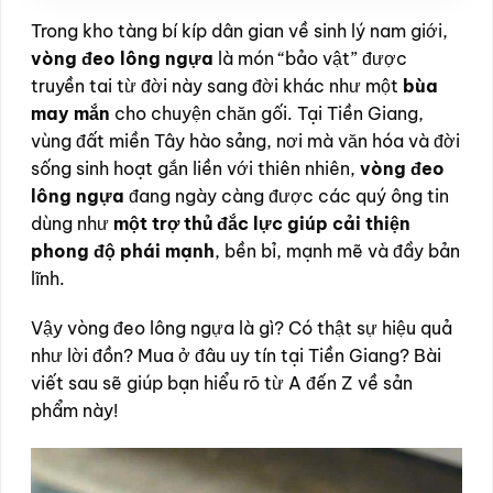
Trong kho tàng bí kíp dân gian về sinh lý nam giới,
vòng đeo lông ngựa
là món “bảo vật” được
truyền tai từ đời này sang đời khác như một
bùa
may mắn
cho chuyện chăn gối. Tại Tiền Giang,
vùng đất miền Tây hào sảng, nơi mà văn hóa và đời
sống sinh hoạt gắn liền với thiên nhiên,
vòng đeo
lông ngựa
đang ngày càng được các quý ông tin
dùng như
một trợ thủ đắc lực giúp cải thiện
phong độ phái mạnh
, bền bỉ, mạnh mẽ và đầy bản
lĩnh.
Vậy vòng đeo lông ngựa là gì? Có thật sự hiệu quả
như lời đồn? Mua ở đâu uy tín tại Tiền Giang? Bài
viết sau sẽ giúp bạn hiểu rõ từ A đến Z về sản
phẩm này!