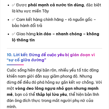
✅ Được
phái mạnh cả nước tin dùng
, đặc biệt
là khu vực miền Tây
✅ Cam kết hàng chính hãng – rõ nguồn gốc –
bảo hành đổi trả
✅ Giao hàng
kín đáo – nhanh chóng – không
lộ thông tin
10. Lời kết: Đừng để cuộc yêu bị gián đoạn vì
“sự cố giữa đường”
Cuộc sống hiện đại bận rộn, nhiều yếu tố tác động
khiến nam giới dần suy giảm phong độ. Nhưng
đừng để điều đó phá hỏng sự gắn kết vợ chồng. Với
một
vòng đeo lông ngựa nhỏ gọn nhưng mạnh
mẽ
, bạn có thể
thắp lại lửa yêu
, thể hiện bản lĩnh
đàn ông đích thực trong mắt người phụ nữ của
mình.