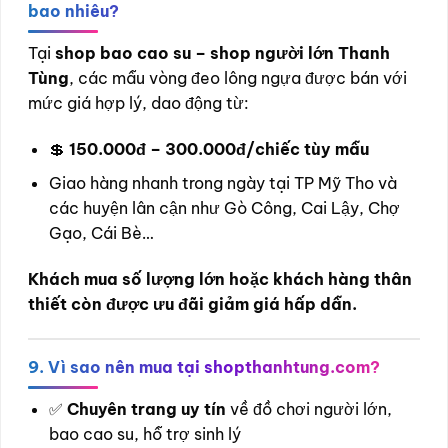
bao nhiêu?
Tại
shop bao cao su – shop người lớn Thanh
Tùng
, các mẫu vòng đeo lông ngựa được bán với
mức giá hợp lý, dao động từ:
💲
150.000đ – 300.000đ/chiếc tùy mẫu
Giao hàng nhanh trong ngày tại TP Mỹ Tho và
các huyện lân cận như Gò Công, Cai Lậy, Chợ
Gạo, Cái Bè…
Khách mua số lượng lớn hoặc khách hàng thân
thiết còn được ưu đãi giảm giá hấp dẫn.
9. Vì sao nên mua tại shopthanhtung.com?
✅
Chuyên trang uy tín
về đồ chơi người lớn,
bao cao su, hỗ trợ sinh lý