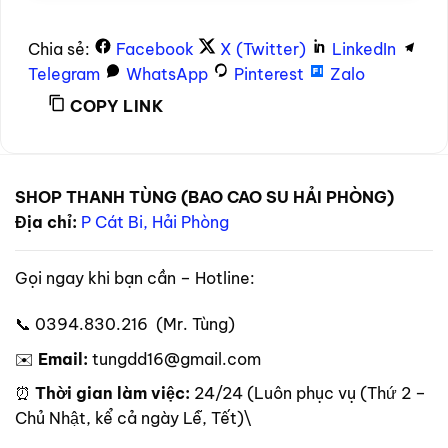
Chia sẻ:
Facebook
X (Twitter)
LinkedIn
Telegram
WhatsApp
Pinterest
Zalo
COPY LINK
SHOP THANH TÙNG (BAO CAO SU HẢI PHÒNG)
Địa chỉ:
P Cát Bi, Hải Phòng
Gọi ngay khi bạn cần – Hotline:
📞 0394.830.216 (Mr. Tùng)
✉️
Email:
tungdd16@gmail.com
⏰
Thời gian làm việc:
24/24 (Luôn phục vụ (Thứ 2 –
Chủ Nhật, kể cả ngày Lễ, Tết)\