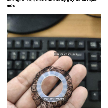
mức
.