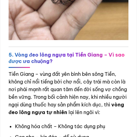
5. Vòng đeo lông ngựa tại Tiền Giang – Vì sao
được ưa chuộng?
Tiền Giang – vùng đất yên bình bên sông Tiền,
không chỉ nổi tiếng bởi chợ nổi, cây trái mà còn là
nơi phái mạnh rất quan tâm đến đời sống vợ chồng
bền vững. Trong bối cảnh hiện nay, khi nhiều người
ngại dùng thuốc hay sản phẩm kích dục, thì
vòng
đeo lông ngựa tự nhiên
lại lên ngôi vì:
Không hóa chất – Không tác dụng phụ
Gọn nhẹ – kín đáo – dễ sử dụng