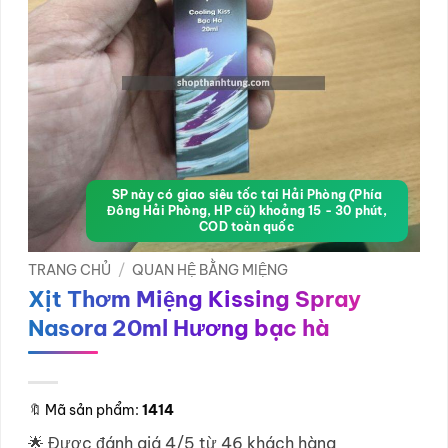
SP này có giao siêu tốc tại Hải Phòng (Phía
Đông Hải Phòng, HP cũ) khoảng 15 - 30 phút,
COD toàn quốc
TRANG CHỦ
/
QUAN HỆ BẰNG MIỆNG
Xịt Thơm Miệng Kissing Spray
Nasora 20ml Hương bạc hà
🔖
Mã sản phẩm:
1414
🌟 Được đánh giá 4/5 từ 46 khách hàng