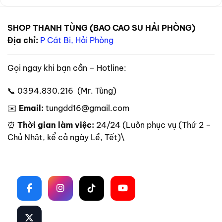
SHOP THANH TÙNG (BAO CAO SU HẢI PHÒNG)
Địa chỉ:
P Cát Bi, Hải Phòng
Gọi ngay khi bạn cần – Hotline:
📞 0394.830.216 (Mr. Tùng)
✉️
Email:
tungdd16@gmail.com
⏰
Thời gian làm việc:
24/24 (Luôn phục vụ (Thứ 2 –
Chủ Nhật, kể cả ngày Lễ, Tết)\
Theo dõi trên mạng xã hội