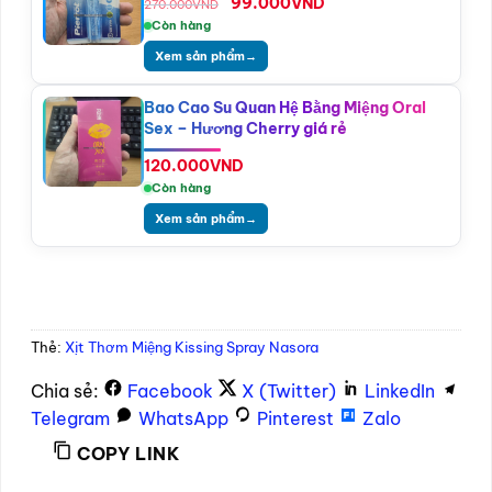
Giá
Giá
99.000
VND
270.000
VND
gốc
hiện
Còn hàng
là:
tại
Xem sản phẩm
→
270.000VND.
là:
99.000VND.
Bao Cao Su Quan Hệ Bằng Miệng Oral
Sex – Hương Cherry giá rẻ
120.000
VND
Còn hàng
Xem sản phẩm
→
Thẻ:
Xịt Thơm Miệng Kissing Spray Nasora
Chia sẻ:
Facebook
X (Twitter)
LinkedIn
Telegram
WhatsApp
Pinterest
Zalo
COPY LINK