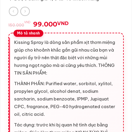
Giá
Giá
99.000
VND
VND
150.000
gốc
hiện
là:
tại
150.000VND.
là:
Kissing Spray là dòng sản phẩm xịt thơm miệng
99.000VND.
giúp cho khoảnh khắc gần gũi nhau của bạn và
người ấy trở nên thật đặc biệt với những mùi
hương ngọt ngào mà ai cũng yêu thích. THÔNG
TIN SẢN PHẨM:
THÀNH PHẦN: Purified water, sorbitol, xylitol,
propylen glycol, alcohol denat, sodium
sarcharin, sodium benzoate, IPMP, Jupiquat
CPC, fragrance, PEG-40 hydrogenated caster
oil, citric acid.
Tác dụng: trước khi bj quan hệ tình dục bằng