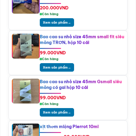
200.000
VND
Còn hàng
Xem sản phẩm
→
Bao cao su nhỏ size 45mm small fit siêu
mỏng TRƠN, hộp 10 cái
99.000
VND
Còn hàng
Xem sản phẩm
→
Bao cao su nhỏ size 45mm Gsmall siêu
mỏng có gai hộp 10 cái
99.000
VND
Còn hàng
Xem sản phẩm
→
xịt thơm miệng Pierrot 10ml