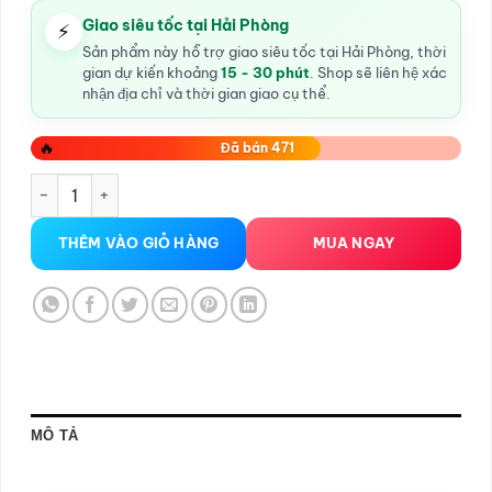
Giao siêu tốc tại Hải Phòng
⚡
Sản phẩm này hỗ trợ giao siêu tốc tại Hải Phòng, thời
gian dự kiến khoảng
15 - 30 phút
. Shop sẽ liên hệ xác
nhận địa chỉ và thời gian giao cụ thể.
🔥
Đã bán 471
Xịt Thơm Miệng Kissing Spray Nasora 20ml Hương bạc hà số
THÊM VÀO GIỎ HÀNG
MUA NGAY
MÔ TẢ