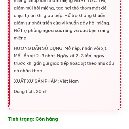
miệng, Giúp làm thơm miệng NGAY TỨC THÌ,
giảm mùi hôi miệng, tạo hơi thở thơm mát dễ
chịu, tự tin khi giao tiếp. Hỗ trợ kháng khuẩn,
giảm sự phát triển của vi khuẩn gây hôi miệng.
Hỗ trợ phòng ngừa sâu răng và các bệnh răng
miệng.
HƯỚNG DẪN SỬ DỤNG: Mở nắp, nhấn vòi xịt.
Mỗi lần xịt 2-3 nhát. Ngày xịt 2-3 lần, ngay
trước khi gần gũi giao tiếp hoặc xịt theo nhu cầu
cá nhân khác.
XUẤT XỨ SẢN PHẨM: Việt Nam
Dung tích: 20ml
Tình trạng: Còn hàng