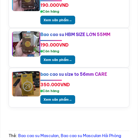
190.000
VND
Còn hàng
Xem sản phẩm
→
Bao cao su HBM SIZE LỚN 55MM
190.000
VND
Còn hàng
Xem sản phẩm
→
bao cao su size to 56mm CARE
350.000
VND
Còn hàng
Xem sản phẩm
→
Thẻ:
Bao cao su Masculan
,
Bao cao su Masculan Hải Phòng