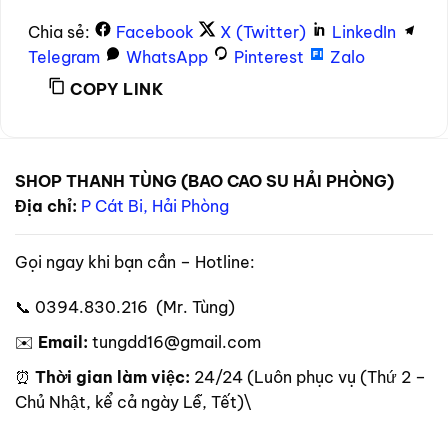
Chia sẻ:
Facebook
X (Twitter)
LinkedIn
Telegram
WhatsApp
Pinterest
Zalo
COPY LINK
SHOP THANH TÙNG (BAO CAO SU HẢI PHÒNG)
Địa chỉ:
P Cát Bi, Hải Phòng
Gọi ngay khi bạn cần – Hotline:
📞 0394.830.216 (Mr. Tùng)
✉️
Email:
tungdd16@gmail.com
⏰
Thời gian làm việc:
24/24 (Luôn phục vụ (Thứ 2 –
Chủ Nhật, kể cả ngày Lễ, Tết)\