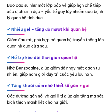
Bao cao su như một lớp bảo vệ giúp hạn chế tiếp
xúc dịch sinh dục – yếu tố gây lây nhiễm các bệnh
lý quan hệ tình dục.
✔
Nhiều gel – tăng độ mượt khi quan hệ
Giảm đau rát, phù hợp cả quan hệ truyền thống lẫn
quan hệ qua cửa sau.
✔
Hỗ trợ kéo dài thời gian quan hệ
Nhờ Benzocaine, giúp giảm độ nhạy một cách tự
nhiên, giúp nam giới duy trì cuộc yêu lâu hơn.
✔
Tăng khoái cảm nhờ thiết kế gân + gai
Các đường gân nổi và gai li ti giúp gia tăng ma sát,
kích thích mãnh liệt cho nữ giới.