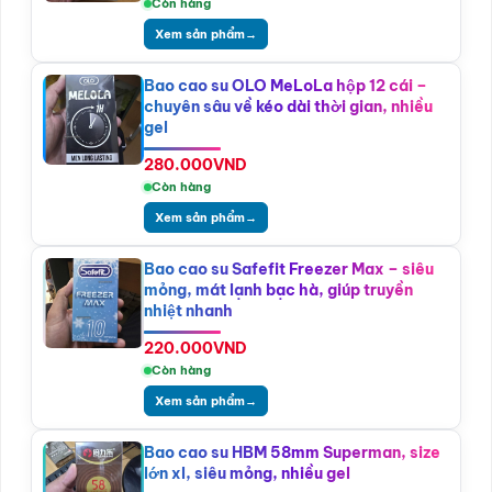
Còn hàng
Xem sản phẩm
→
Bao cao su OLO MeLoLa hộp 12 cái –
chuyên sâu về kéo dài thời gian, nhiều
gel
280.000
VND
Còn hàng
Xem sản phẩm
→
Bao cao su Safefit Freezer Max – siêu
mỏng, mát lạnh bạc hà, giúp truyền
nhiệt nhanh
220.000
VND
Còn hàng
Xem sản phẩm
→
Bao cao su HBM 58mm Superman, size
lớn xl, siêu mỏng, nhiều gel