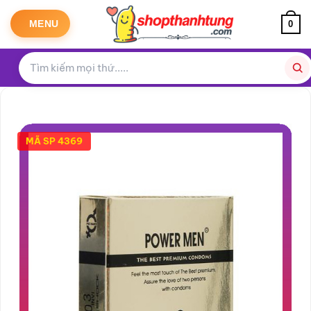
Bỏ
qua
MENU
0
nội
dung
MÃ SP 4369