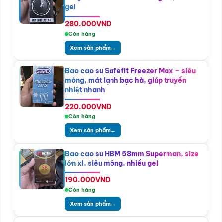
gel
280.000
VND
Còn hàng
Xem sản phẩm
→
Bao cao su Safefit Freezer Max – siêu
mỏng, mát lạnh bạc hà, giúp truyền
nhiệt nhanh
220.000
VND
Còn hàng
Xem sản phẩm
→
Bao cao su HBM 58mm Superman, size
lớn xl, siêu mỏng, nhiều gel
190.000
VND
Còn hàng
Xem sản phẩm
→