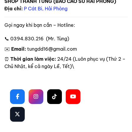
SHOP THANH TÙNG (BAO CAO SU HẢI PHÒNG)
Địa chỉ:
P Cát Bi, Hải Phòng
Gọi ngay khi bạn cần – Hotline:
📞 0394.830.216 (Mr. Tùng)
✉️
Email:
tungdd16@gmail.com
⏰
Thời gian làm việc:
24/24 (Luôn phục vụ (Thứ 2 –
Chủ Nhật, kể cả ngày Lễ, Tết)\
Theo dõi trên mạng xã hội