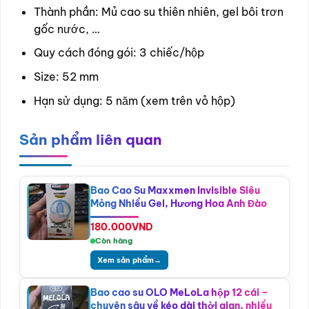
Thành phần: Mủ cao su thiên nhiên, gel bôi trơn
gốc nước, …
Quy cách đóng gói: 3 chiếc/hộp
Size: 52 mm
Hạn sử dụng: 5 năm (xem trên vỏ hộp)
Sản phẩm liên quan
Bao Cao Su Maxxmen Invisible Siêu
Mỏng Nhiều Gel, Hương Hoa Anh Đào
180.000
VND
Còn hàng
Xem sản phẩm
→
Bao cao su OLO MeLoLa hộp 12 cái –
chuyên sâu về kéo dài thời gian, nhiều