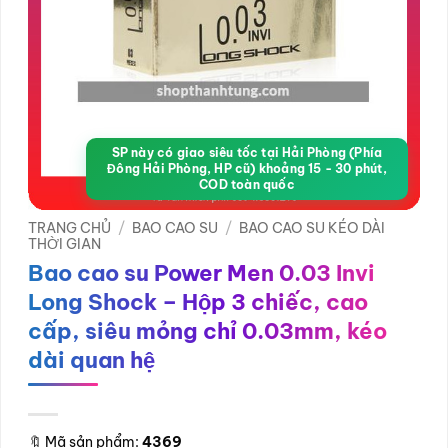
SP này có giao siêu tốc tại Hải Phòng (Phía
Đông Hải Phòng, HP cũ) khoảng 15 - 30 phút,
COD toàn quốc
TRANG CHỦ
/
BAO CAO SU
/
BAO CAO SU KÉO DÀI
THỜI GIAN
Bao cao su Power Men 0.03 Invi
Long Shock – Hộp 3 chiếc, cao
cấp, siêu mỏng chỉ 0.03mm, kéo
dài quan hệ
🔖
Mã sản phẩm:
4369