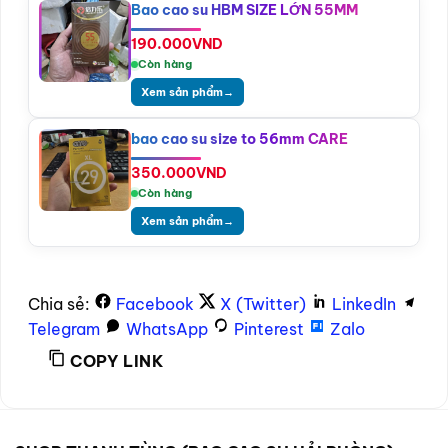
Bao cao su HBM SIZE LỚN 55MM
190.000
VND
Còn hàng
Xem sản phẩm
→
bao cao su size to 56mm CARE
350.000
VND
Còn hàng
Xem sản phẩm
→
Chia sẻ:
Facebook
X (Twitter)
LinkedIn
Telegram
WhatsApp
Pinterest
Zalo
COPY LINK