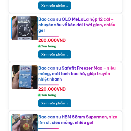
Xem sản phẩm
→
Bao cao su OLO MeLoLa hộp 12 cái –
chuyên sâu về kéo dài thời gian, nhiều
gel
280.000
VND
Còn hàng
Xem sản phẩm
→
Bao cao su Safefit Freezer Max – siêu
mỏng, mát lạnh bạc hà, giúp truyền
nhiệt nhanh
220.000
VND
Còn hàng
Xem sản phẩm
→
Bao cao su HBM 58mm Superman, size
lớn xl, siêu mỏng, nhiều gel