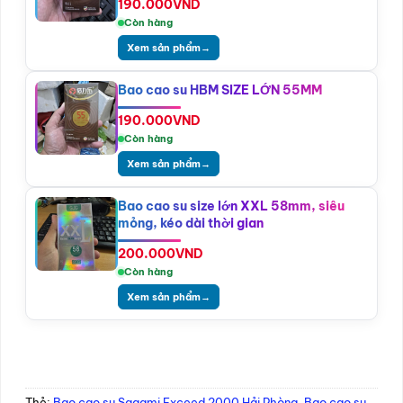
190.000
VND
Còn hàng
Xem sản phẩm
→
Bao cao su HBM SIZE LỚN 55MM
190.000
VND
Còn hàng
Xem sản phẩm
→
Bao cao su size lớn XXL 58mm, siêu
mỏng, kéo dài thời gian
200.000
VND
Còn hàng
Xem sản phẩm
→
Thẻ:
Bao cao su Sagami Exceed 2000 Hải Phòng
,
Bao cao su