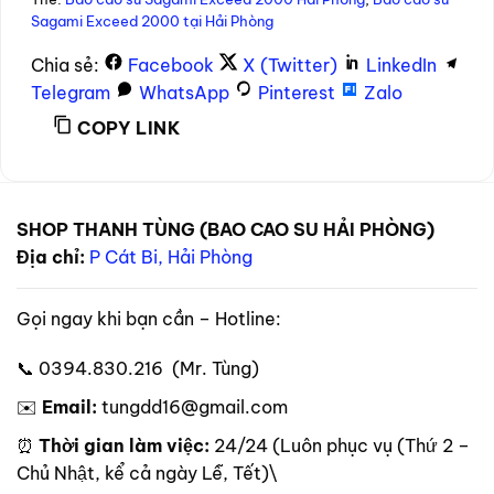
Sagami Exceed 2000 tại Hải Phòng
Chia sẻ:
Facebook
X (Twitter)
LinkedIn
Telegram
WhatsApp
Pinterest
Zalo
COPY LINK
SHOP THANH TÙNG (BAO CAO SU HẢI PHÒNG)
Địa chỉ:
P Cát Bi, Hải Phòng
Gọi ngay khi bạn cần – Hotline:
📞 0394.830.216 (Mr. Tùng)
✉️
Email:
tungdd16@gmail.com
⏰
Thời gian làm việc:
24/24 (Luôn phục vụ (Thứ 2 –
Chủ Nhật, kể cả ngày Lễ, Tết)\