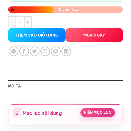
🔥
Đã bán 277
Bao cao su Sagami Exceed 2000 Siêu Mỏng , Ôm sát số lượ
THÊM VÀO GIỎ HÀNG
MUA NGAY
MÔ TẢ
Mục lục nội dung
HIỆN MỤC LỤC