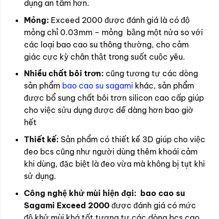
dụng an tâm hơn.
Mỏng:
Exceed 2000 được đánh giá là có độ
mỏng chỉ 0.03mm – mỏng bằng một nửa so với
các loại bao cao su thông thường, cho cảm
giác cực kỳ chân thật trong suốt cuộc yêu.
Nhiều chất bôi trơn:
cũng tương tự các dòng
sản phẩm
bao cao su sagami
khác, sản phẩm
được bổ sung chất bôi trơn silicon cao cấp giúp
cho việc sửu dụng được dễ dàng hơn bao giờ
hết
Thiết kế:
Sản phẩm có thiết kế 3D giúp cho việc
đeo bcs cũng như người dùng thêm khoái cảm
khi dùng, đặc biệt là đeo vừa mà không bị tụt khi
sử dụng.
Công nghệ khử mùi hiện đại:
bao cao su
Sagami Exceed 2000
được đánh giá có mức
độ khử mùi khá tốt tương tự các dòng bcs cao