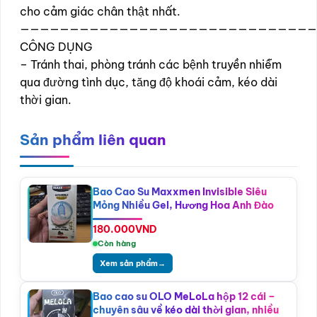
cho cảm giác chân thật nhất.
——————————————————————————————
CÔNG DỤNG
– Tránh thai, phòng tránh các bệnh truyền nhiễm
qua đường tình dục, tăng độ khoái cảm, kéo dài
thời gian.
Sản phẩm liên quan
Bao Cao Su Maxxmen Invisible Siêu
Mỏng Nhiều Gel, Hương Hoa Anh Đào
180.000
VND
Còn hàng
Xem sản phẩm
→
Bao cao su OLO MeLoLa hộp 12 cái –
chuyên sâu về kéo dài thời gian, nhiều