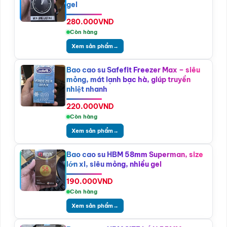
gel
280.000
VND
Còn hàng
Xem sản phẩm
→
Bao cao su Safefit Freezer Max – siêu
mỏng, mát lạnh bạc hà, giúp truyền
nhiệt nhanh
220.000
VND
Còn hàng
Xem sản phẩm
→
Bao cao su HBM 58mm Superman, size
lớn xl, siêu mỏng, nhiều gel
190.000
VND
Còn hàng
Xem sản phẩm
→