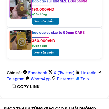
Bao cao su HBM SIZE LỚN 55MM
190.000
VND
Còn hàng
Xem sản phẩm
→
bao cao su size to 56mm CARE
350.000
VND
Còn hàng
Xem sản phẩm
→
Chia sẻ:
Facebook
X (Twitter)
LinkedIn
Telegram
WhatsApp
Pinterest
Zalo
COPY LINK
SHOP THANH TÙNG (BAO CAO SU HẢI PHÒNG)