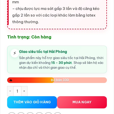
mm
– chịu được lực ma sát gấp 3 lần và độ căng kéo
gấp 2 lần so với các loại khác làm bằng latex
thông thường.
Tình trạng: Còn hàng
Giao siêu tốc tại Hải Phòng
⚡
Sản phẩm này hỗ trợ giao siêu tốc tại Hải Phòng, thời
gian dự kiến khoảng
15 - 30 phút
. Shop sẽ liên hệ xác
nhận địa chỉ và thời gian giao cụ thể.
🔥
Đã bán 330
Bao cao su size nhỏ 45mm SMALL 001 gel bôi trơn, kéo dài t
THÊM VÀO GIỎ HÀNG
MUA NGAY