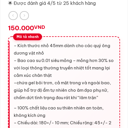
🌟 Được đánh giá 4/5 từ 25 khách hàng
150.000
VND
– Kích thước nhỏ 45mm dành cho các quý ông
dương vật nhỏ
– Bao cao su 0.01 siêu mỏng – mỏng hơn 30% so
với loại thông thường truyền nhiệt tốt mang lại
cảm xúc chân thật
–chứa gel bôi trơn, cả mặt trong và ngoài bao,
giúp hỗ trợ độ ẩm tự nhiên cho âm đạo phụ nữ,
chấm dứt tình trạng đau rát khi “lâm trận”
– 100% chất liệu cao su thiên nhiên an toàn,
không kích ứng
– Chiều dài: 180+/- 10 mm; Chiều rộng: 45+/- 2