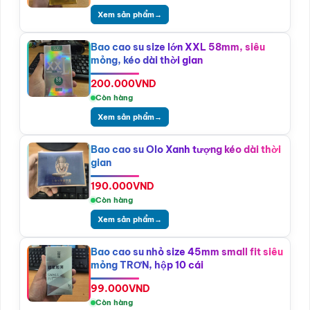
Xem sản phẩm
→
Bao cao su size lớn XXL 58mm, siêu
mỏng, kéo dài thời gian
200.000
VND
Còn hàng
Xem sản phẩm
→
Bao cao su Olo Xanh tượng kéo dài thời
gian
190.000
VND
Còn hàng
Xem sản phẩm
→
Bao cao su nhỏ size 45mm small fit siêu
mỏng TRƠN, hộp 10 cái
99.000
VND
Còn hàng