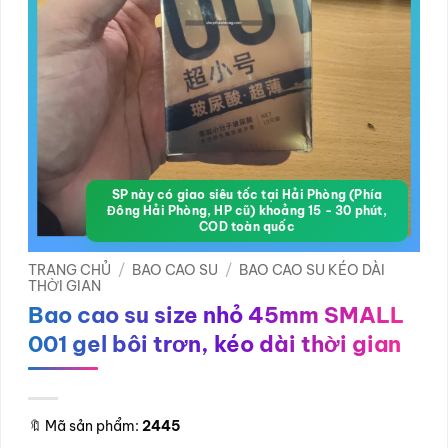
SP này có giao siêu tốc tại Hải Phòng (Phía
Đông Hải Phòng, HP cũ) khoảng 15 - 30 phút,
COD toàn quốc
TRANG CHỦ
/
BAO CAO SU
/
BAO CAO SU KÉO DÀI
THỜI GIAN
Bao cao su size nhỏ 45mm SMALL
001 gel bôi trơn, kéo dài thời gian
🔖
Mã sản phẩm:
2445