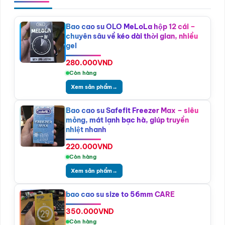
Bao cao su OLO MeLoLa hộp 12 cái –
chuyên sâu về kéo dài thời gian, nhiều
gel
280.000
VND
Còn hàng
Xem sản phẩm
→
Bao cao su Safefit Freezer Max – siêu
mỏng, mát lạnh bạc hà, giúp truyền
nhiệt nhanh
220.000
VND
Còn hàng
Xem sản phẩm
→
bao cao su size to 56mm CARE
350.000
VND
Còn hàng