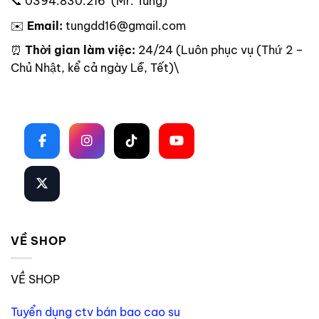
📞 0394.830.216 (Mr. Tùng)
✉️
Email:
tungdd16@gmail.com
⏰
Thời gian làm việc:
24/24 (Luôn phục vụ (Thứ 2 –
Chủ Nhật, kể cả ngày Lễ, Tết)\
Theo dõi trên mạng xã hội
VỀ SHOP
VỀ SHOP
Tuyển dụng ctv bán bao cao su