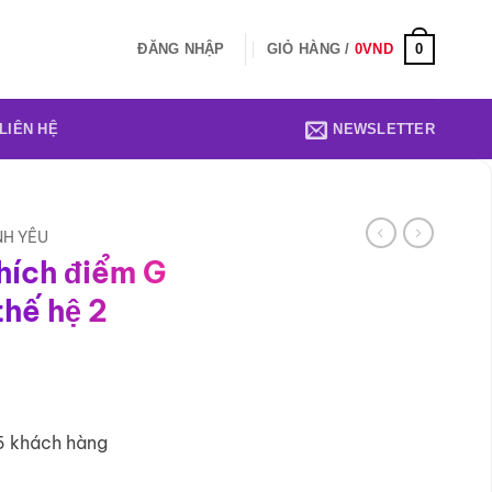
0
ĐĂNG NHẬP
GIỎ HÀNG /
0
VND
LIÊN HỆ
NEWSLETTER
NH YÊU
hích điểm G
thế hệ 2
5 khách hàng