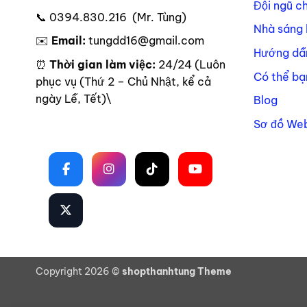
Đội ngũ c
📞 0394.830.216 (Mr. Tùng)
Nhà sáng 
✉️
Email:
tungdd16@gmail.com
Hướng dẫ
⏰
Thời gian làm việc:
24/24 (Luôn
Có thể bạ
phục vụ (Thứ 2 – Chủ Nhật, kể cả
ngày Lễ, Tết)\
Blog
Sơ đồ Web
Theo dõi trên mạng xã hội
Copyright 2026 ©
shopthanhtung Theme