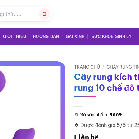
GIỚI THIỆU
HƯỚNG DẪN
GÁI XINH
SỨC KHỎE SINH LÝ
TRANG CHỦ
/
CHÀY RUNG TÌ
Cây rung kích t
rung 10 chế độ 
🔖
Mã sản phẩm:
9669
🌟 Được đánh giá 5/5 từ 2
Liên hệ