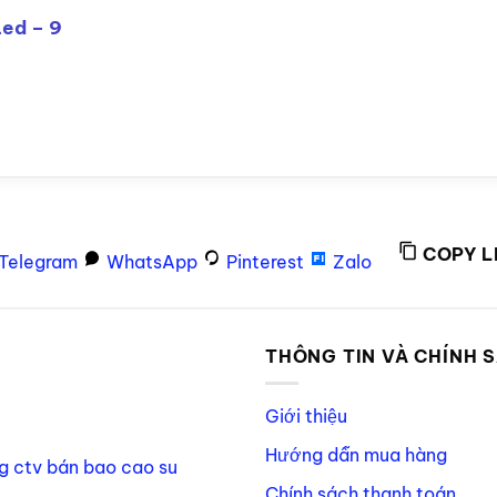
Led – 9
COPY L
Telegram
WhatsApp
Pinterest
Zalo
P
THÔNG TIN VÀ CHÍNH 
Giới thiệu
Hướng dẫn mua hàng
g ctv bán bao cao su
Chính sách thanh toán