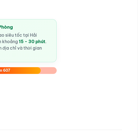
 Phòng
o siêu tốc tại Hải
ến khoảng
15 - 30 phút
.
 địa chỉ và thời gian
n 607