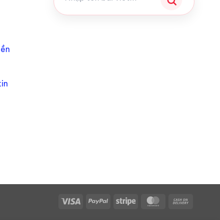
iền
in
Visa
PayPal
Stripe
MasterCard
Cash
On