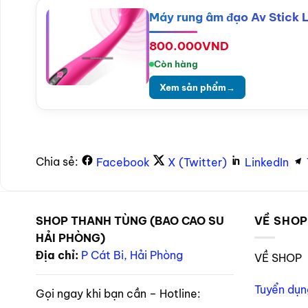
Máy rung âm đạo Av Stick 
800.000
VND
Còn hàng
Xem sản phẩm
→
Chia sẻ:
Facebook
X (Twitter)
LinkedIn
SHOP THANH TÙNG (BAO CAO SU
VỀ SHO
HẢI PHÒNG)
Địa chỉ:
P Cát Bi, Hải Phòng
VỀ SHOP
Tuyển dụn
Gọi ngay khi bạn cần – Hotline: