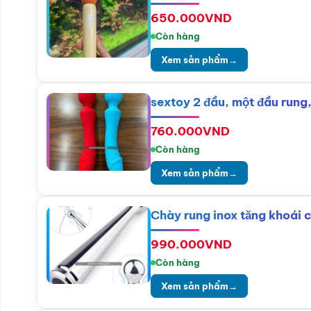
650.000
VND
Còn hàng
Xem sản phẩm
→
sextoy 2 đầu, một đầu rung,
760.000
VND
Còn hàng
Xem sản phẩm
→
Chày rung inox tăng khoái
990.000
VND
Còn hàng
Xem sản phẩm
→