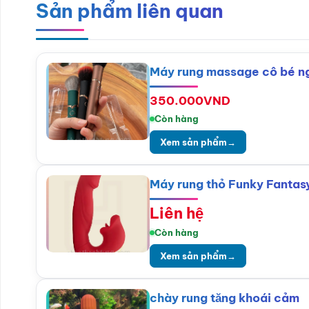
Sản phẩm liên quan
Máy rung massage cô bé ng
350.000
VND
Còn hàng
Xem sản phẩm
→
Máy rung thỏ Funky Fantasy
Liên hệ
Còn hàng
Xem sản phẩm
→
chày rung tăng khoái cảm