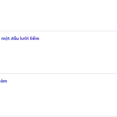
 một đầu lưỡi liếm
 cảm