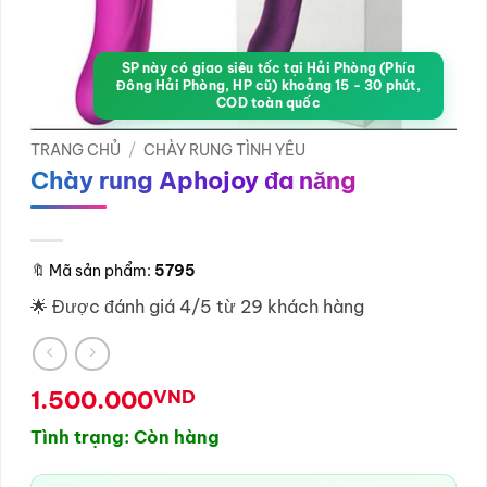
SP này có giao siêu tốc tại Hải Phòng (Phía
Đông Hải Phòng, HP cũ) khoảng 15 - 30 phút,
COD toàn quốc
TRANG CHỦ
/
CHÀY RUNG TÌNH YÊU
Chày rung Aphojoy đa năng
🔖
Mã sản phẩm:
5795
🌟 Được đánh giá 4/5 từ 29 khách hàng
1.500.000
VND
Tình trạng: Còn hàng