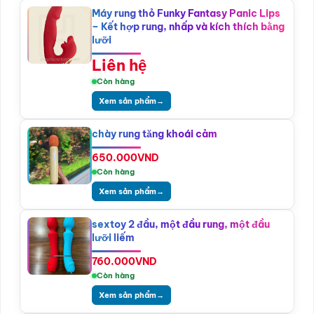
Máy rung thỏ Funky Fantasy Panic Lips
– Kết hợp rung, nhấp và kích thích bằng
lưỡi
Liên hệ
Còn hàng
Xem sản phẩm
→
chày rung tăng khoái cảm
650.000
VND
Còn hàng
Xem sản phẩm
→
sextoy 2 đầu, một đầu rung, một đầu
lưỡi liếm
760.000
VND
Còn hàng
Xem sản phẩm
→