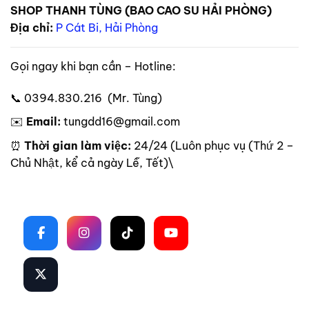
SHOP THANH TÙNG (BAO CAO SU HẢI PHÒNG)
Địa chỉ:
P Cát Bi, Hải Phòng
Gọi ngay khi bạn cần – Hotline:
📞 0394.830.216 (Mr. Tùng)
✉️
Email:
tungdd16@gmail.com
⏰
Thời gian làm việc:
24/24 (Luôn phục vụ (Thứ 2 –
Chủ Nhật, kể cả ngày Lễ, Tết)\
Theo dõi trên mạng xã hội