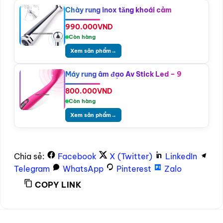
Chày rung inox tăng khoái cảm
990.000
VND
Còn hàng
Xem sản phẩm
→
Máy rung âm đạo Av Stick Led – 9
800.000
VND
Còn hàng
Xem sản phẩm
→
Chia sẻ:
Facebook
X (Twitter)
LinkedIn
Telegram
WhatsApp
Pinterest
Zalo
COPY LINK