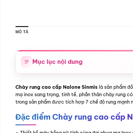
MÔ TẢ
Mục lục nội dung
Chày rung cao cấp Nalone Sinmis
là sản phẩm đồ 
mạ inox sang trọng, tinh tế, phần thân chày rung 
trong sản phẩm được tích hợp 7 chế độ rung mạnh m
Đặc điểm Chày rung cao cấp N
– Thiết kế màu hồng nữ tính cùng đai nhựa mạ Inox 