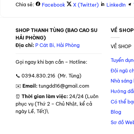
Chia sẻ:
Facebook
X (Twitter)
LinkedIn
SHOP THANH TÙNG (BAO CAO SU
VỀ SHO
HẢI PHÒNG)
Địa chỉ:
P Cát Bi, Hải Phòng
VỀ SHOP
Tuyển dụn
Gọi ngay khi bạn cần – Hotline:
Đội ngũ c
📞 0394.830.216 (Mr. Tùng)
Nhà sáng 
✉️
Email:
tungdd16@gmail.com
Hướng dẫ
⏰
Thời gian làm việc:
24/24 (Luôn
Có thể bạ
phục vụ (Thứ 2 – Chủ Nhật, kể cả
ngày Lễ, Tết)\
Blog
Sơ đồ Web
Theo dõi trên mạng xã hội