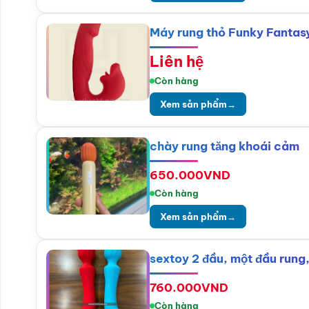
Máy rung thỏ Funky Fantasy
Liên hệ
Còn hàng
Xem sản phẩm
→
chày rung tăng khoái cảm
650.000
VND
Còn hàng
Xem sản phẩm
→
sextoy 2 đầu, một đầu rung,
760.000
VND
Còn hàng