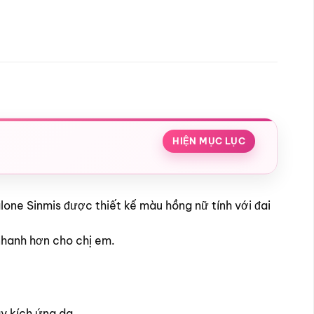
HIỆN MỤC LỤC
alone Sinmis được thiết kế màu hồng nữ tính với đai
nhanh hơn cho chị em.
ây kích ứng da