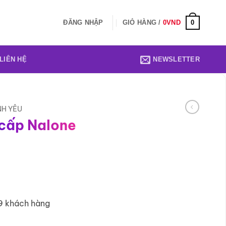
0
ĐĂNG NHẬP
GIỎ HÀNG /
0
VND
LIÊN HỆ
NEWSLETTER
NH YÊU
 cấp Nalone
9 khách hàng