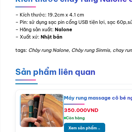
– Kích thước: 19.2cm x 4.1 cm
– Pin: sử dụng sạc pin cổng USB tiện lợi, sạc 60p,
– Hãng sản xuất:
Nalone
– Xuất xứ:
Nhật bản
tags:
Chày rung Nalone, Chày rung Sinmis, chay run
Sản phẩm liên quan
Máy rung massage cô bé ng
350.000
VND
Còn hàng
Xem sản phẩm
→