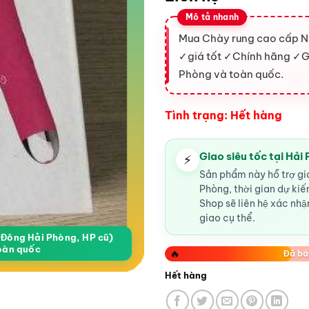
Mua Chày rung cao cấp Na
✓giá tốt ✓Chính hãng ✓G
Phòng và toàn quốc.
Tình trạng: Hết hàng
Giao siêu tốc tại Hải
⚡
Sản phẩm này hỗ trợ gia
Phòng, thời gian dự ki
Shop sẽ liên hệ xác nhận
giao cụ thể.
a Đông Hải Phòng, HP cũ)
oàn quốc
🔥
Đã bá
Hết hàng