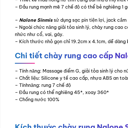
– Đầu rung mạnh mẽ 7 chế độ có thể bẻ nghiêng 1 g
–
Nalone Sinmis
sử dụng sạc pin tiện lợi, jack cắ
– Ngoài chức năng giải tỏa sinh lý, chày rung cao
nhức như cổ, vai, gáy.
– Kích thước nhỏ gọn chỉ 19.2cm x 4.1cm, dễ dàng bỏ
Chi tiết chày rung cao cấp Na
– Tính năng: Massage điểm G, giải tỏa sinh lý cho n
– Chất liệu: Silicone y tế cao cấp, nhựa ABS an to
– Tínhnăng: rung 7 chế độ
– Đầu rung có thể nghiêng 45*, xoay 360*
– Chống nước 100%
Kích thước chày rung Nalone 