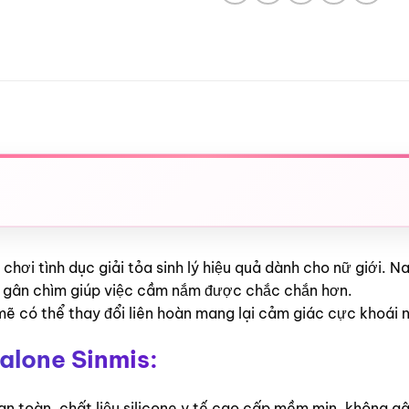
chơi tình dục giải tỏa sinh lý hiệu quả dành cho nữ giới. N
có gân chìm giúp việc cầm nắm được chắc chắn hơn.
ẽ có thể thay đổi liên hoàn mang lại cảm giác cực khoái 
alone Sinmis:
an toàn, chất liệu silicone y tế cao cấp mềm mịn, không g