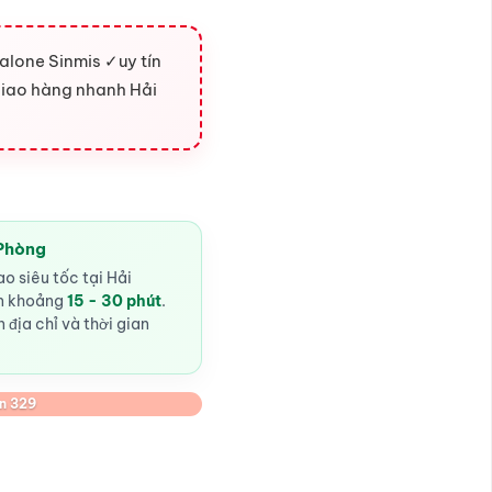
lone Sinmis ✓uy tín
iao hàng nhanh Hải
 Phòng
o siêu tốc tại Hải
ến khoảng
15 - 30 phút
.
 địa chỉ và thời gian
n 329