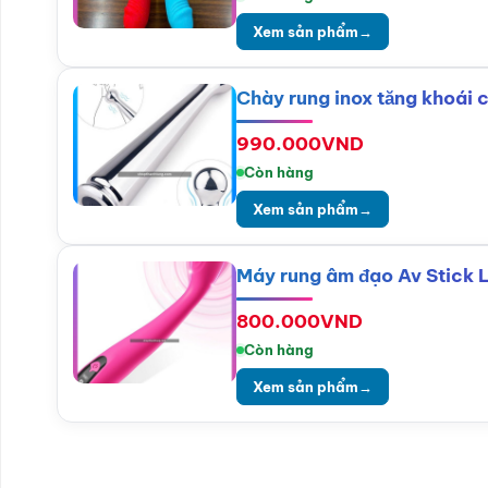
Xem sản phẩm
→
Chày rung inox tăng khoái
990.000
VND
Còn hàng
Xem sản phẩm
→
Máy rung âm đạo Av Stick 
800.000
VND
Còn hàng
Xem sản phẩm
→