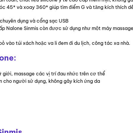
óc 45* và xoay 360* giúp tìm điểm G và tăng kích thích d
m chuyên dụng và cổng sạc USB
 cấp Nalone Sinmis còn được sử dụng như một máy massage 
 vào túi xách hoặc va li đem đi du lịch, công tác xa nhà.
lone:
ữ giới, massage các vị trí đau nhức trên cơ thể
àn cho người sử dụng, không gây kích ứng da
Sinmis