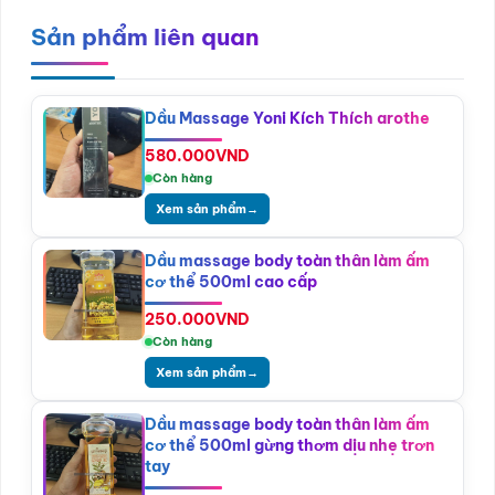
Sản phẩm liên quan
Dầu Massage Yoni Kích Thích arothe
580.000
VND
Còn hàng
Xem sản phẩm
→
Dầu massage body toàn thân làm ấm
cơ thể 500ml cao cấp
250.000
VND
Còn hàng
Xem sản phẩm
→
Dầu massage body toàn thân làm ấm
cơ thể 500ml gừng thơm dịu nhẹ trơn
tay