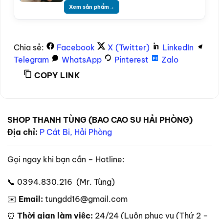
Xem sản phẩm
→
Chia sẻ:
Facebook
X (Twitter)
LinkedIn
Telegram
WhatsApp
Pinterest
Zalo
COPY LINK
SHOP THANH TÙNG (BAO CAO SU HẢI PHÒNG)
Địa chỉ:
P Cát Bi, Hải Phòng
Gọi ngay khi bạn cần – Hotline:
📞 0394.830.216 (Mr. Tùng)
✉️
Email:
tungdd16@gmail.com
⏰
Thời gian làm việc:
24/24 (Luôn phục vụ (Thứ 2 –