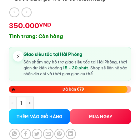
350.000
VND
Tình trạng: Còn hàng
Giao siêu tốc tại Hải Phòng
⚡
Sản phẩm này hỗ trợ giao siêu tốc tại Hải Phòng, thời
gian dự kiến khoảng
15 - 30 phút
. Shop sẽ liên hệ xác
nhận địa chỉ và thời gian giao cụ thể.
🔥
Đã bán 679
Dầu massage Body Thái Lan hương Hoa nhài – Chai 1 lít số 
THÊM VÀO GIỎ HÀNG
MUA NGAY