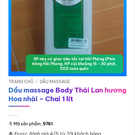
SP này có giao siêu tốc tại Hải Phòng (Phía
Đông Hải Phòng, HP cũ) khoảng 15 - 30 phút,
COD toàn quốc
TRANG CHỦ
/
DẦU MASSAGE
Dầu massage Body Thái Lan hương
Hoa nhài – Chai 1 lít
🔖
Mã sản phẩm:
9761
🌟 Được đánh giá 4/5 từ 39 khách hàng