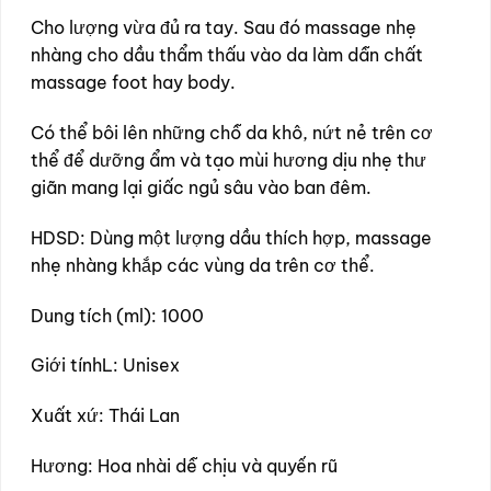
Cho lượng vừa đủ ra tay. Sau đó massage nhẹ
nhàng cho dầu thẩm thấu vào da làm dẫn chất
massage foot hay body.
Có thể bôi lên những chỗ da khô, nứt nẻ trên cơ
thể để dưỡng ẩm và tạo mùi hương dịu nhẹ thư
giãn mang lại giấc ngủ sâu vào ban đêm.
HDSD: Dùng một lượng dầu thích hợp, massage
nhẹ nhàng khắp các vùng da trên cơ thể.
Dung tích (ml): 1000
Giới tínhL: Unisex
Xuất xứ: Thái Lan
Hương: Hoa nhài dễ chịu và quyến rũ