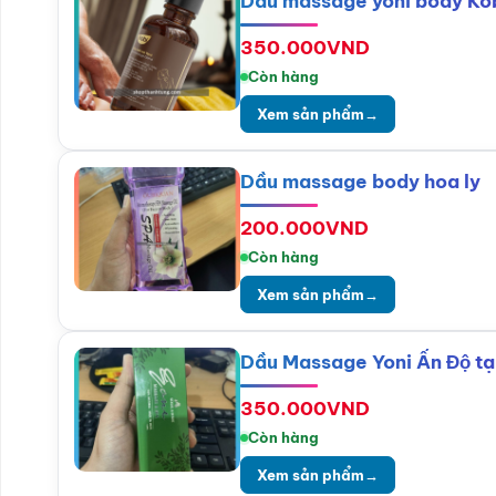
Dầu massage yoni body Kob
350.000
VND
Còn hàng
Xem sản phẩm
→
Dầu massage body hoa ly
200.000
VND
Còn hàng
Xem sản phẩm
→
Dầu Massage Yoni Ấn Độ tạ
350.000
VND
Còn hàng
Xem sản phẩm
→