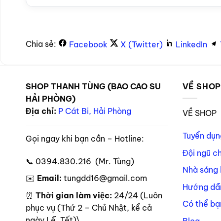
Chia sẻ:
Facebook
X (Twitter)
LinkedIn
SHOP THANH TÙNG (BAO CAO SU
VỀ SHO
HẢI PHÒNG)
Địa chỉ:
P Cát Bi, Hải Phòng
VỀ SHOP
Tuyển dụn
Gọi ngay khi bạn cần – Hotline:
Đội ngũ c
📞 0394.830.216 (Mr. Tùng)
Nhà sáng 
✉️
Email:
tungdd16@gmail.com
Hướng dẫ
⏰
Thời gian làm việc:
24/24 (Luôn
Có thể bạ
phục vụ (Thứ 2 – Chủ Nhật, kể cả
ngày Lễ, Tết)\