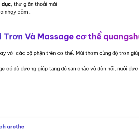
 dục
, thư giãn thoải mái
da nhạy cảm .
Trơn Và Massage cơ thể quangs
ay với các bộ phận trên cơ thể. Mùi thơm cùng độ trơn giúp 
 có độ dưỡng giúp tăng độ săn chắc và đàn hồi, nuôi dưỡn
ch arothe