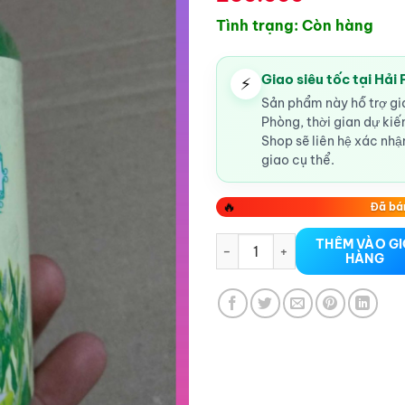
Tình trạng: Còn hàng
Giao siêu tốc tại Hải
⚡
Sản phẩm này hỗ trợ gia
Phòng, thời gian dự ki
Shop sẽ liên hệ xác nhận
giao cụ thể.
🔥
Đã bá
Dầu massage quangshuang trà
THÊM VÀO G
HÀNG