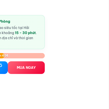
 Phòng
o siêu tốc tại Hải
ến khoảng
15 - 30 phút
.
 địa chỉ và thời gian
n 404
 xanh số lượng
IỎ
MUA NGAY