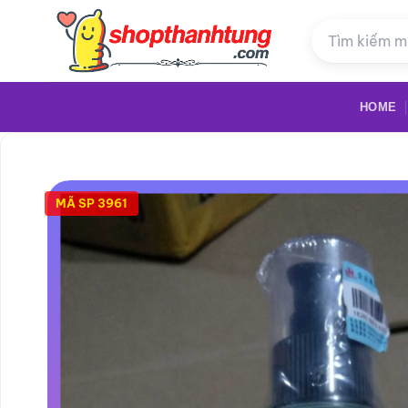
Bỏ
qua
nội
dung
HOME
MÃ SP 3961