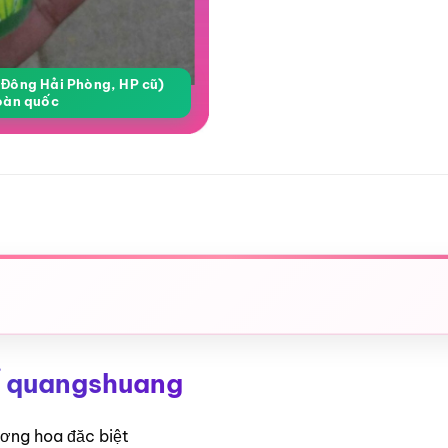
a Đông Hải Phòng, HP cũ)
oàn quốc
ể quangshuang
ương hoa đăc biệt