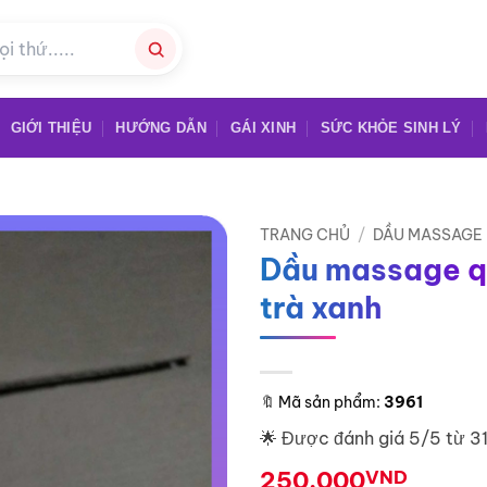
GIỚI THIỆU
HƯỚNG DẪN
GÁI XINH
SỨC KHỎE SINH LÝ
TRANG CHỦ
/
DẦU MASSAGE
Dầu massage 
trà xanh
🔖
Mã sản phẩm:
3961
🌟 Được đánh giá 5/5 từ 3
250.000
VND