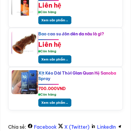
Liên hệ
Còn hàng
Xem sản phẩm
→
Bao cao su đôn dên da nâu là gì?
Liên hệ
Còn hàng
Xem sản phẩm
→
Xịt Kéo Dài Thời Gian Quan Hệ Sanoba
Spray
700.000
VND
Còn hàng
Xem sản phẩm
→
Chia sẻ:
Facebook
X (Twitter)
LinkedIn