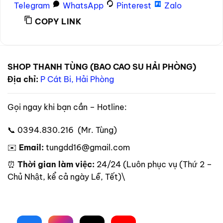
Telegram
WhatsApp
Pinterest
Zalo
COPY LINK
SHOP THANH TÙNG (BAO CAO SU HẢI PHÒNG)
Địa chỉ:
P Cát Bi, Hải Phòng
Gọi ngay khi bạn cần – Hotline:
📞 0394.830.216 (Mr. Tùng)
✉️
Email:
tungdd16@gmail.com
⏰
Thời gian làm việc:
24/24 (Luôn phục vụ (Thứ 2 –
Chủ Nhật, kể cả ngày Lễ, Tết)\
Theo dõi trên mạng xã hội