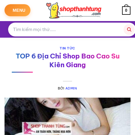
Bỏ
qua
MENU
0
nội
dung
TIN TỨC
TOP 6 Địa Chỉ Shop Bao Cao Su
Kiên Giang
BỞI
ADMIN