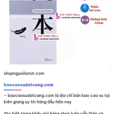
shopnguoilonvn.com
baocaosudatcang.com
– baocaosudatcang.com là địa chỉ bán bao cao su tại
kiên giang uy tín hàng đầu hiện nay
đặc biệt trong khâu gửi hàng shop luôn cẩn thận và