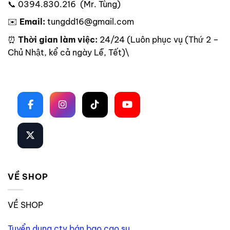
📞 0394.830.216 (Mr. Tùng)
✉️
Email:
tungdd16@gmail.com
⏰
Thời gian làm việc:
24/24 (Luôn phục vụ (Thứ 2 –
Chủ Nhật, kể cả ngày Lễ, Tết)\
Theo dõi trên mạng xã hội
VỀ SHOP
VỀ SHOP
Tuyển dụng ctv bán bao cao su