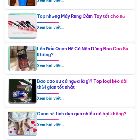
Xem bài viết
→
Top những Máy Rung Cầm Tay tốt cho nữ
Xem bài viết
→
Lần Đầu Quan Hệ Có Nên Dùng Bao Cao Su
Không?
Xem bài viết
→
Bao cao su cá ngựa là gì? Top loại kéo dài
thời gian tốt nhất
Xem bài viết
→
Quan hệ tình dục quá nhiều có hại không?
Xem bài viết
→