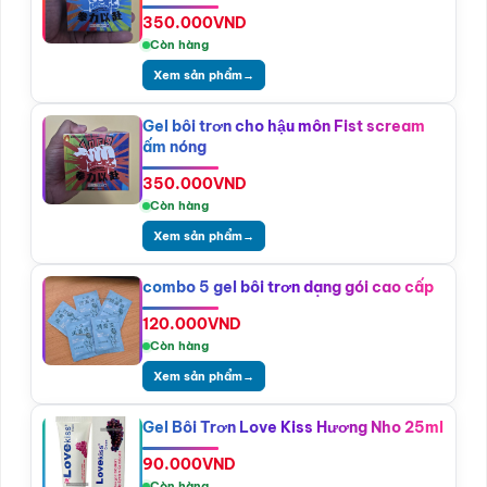
350.000
VND
Còn hàng
Xem sản phẩm
→
Gel bôi trơn cho hậu môn Fist scream
ấm nóng
350.000
VND
Còn hàng
Xem sản phẩm
→
combo 5 gel bôi trơn dạng gói cao cấp
120.000
VND
Còn hàng
Xem sản phẩm
→
Gel Bôi Trơn Love Kiss Hương Nho 25ml
90.000
VND
Còn hàng