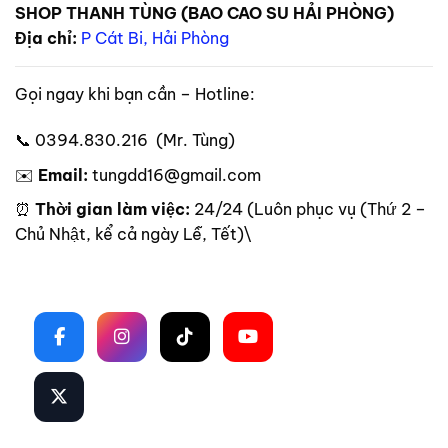
SHOP THANH TÙNG (BAO CAO SU HẢI PHÒNG)
Địa chỉ:
P Cát Bi, Hải Phòng
Gọi ngay khi bạn cần – Hotline:
📞 0394.830.216 (Mr. Tùng)
✉️
Email:
tungdd16@gmail.com
⏰
Thời gian làm việc:
24/24 (Luôn phục vụ (Thứ 2 –
Chủ Nhật, kể cả ngày Lễ, Tết)\
Theo dõi trên mạng xã hội