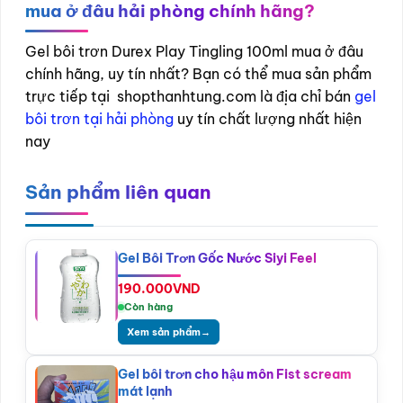
mua ở đâu hải phòng chính hãng?
Gel bôi trơn Durex Play Tingling 100ml mua ở đâu
chính hãng, uy tín nhất? Bạn có thể mua sản phẩm
trực tiếp tại shopthanhtung.com là địa chỉ bán
gel
bôi trơn tại hải phòng
uy tín chất lượng nhất hiện
nay
Sản phẩm liên quan
Gel Bôi Trơn Gốc Nước Siyi Feel
190.000
VND
Còn hàng
Xem sản phẩm
→
Gel bôi trơn cho hậu môn Fist scream
mát lạnh