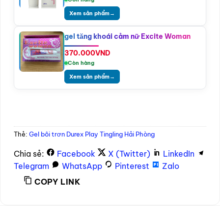
Xem sản phẩm
→
gel tăng khoái cảm nữ Excite Woman
370.000
VND
Còn hàng
Xem sản phẩm
→
Thẻ:
Gel bôi trơn Durex Play Tingling Hải Phòng
Chia sẻ:
Facebook
X (Twitter)
LinkedIn
Telegram
WhatsApp
Pinterest
Zalo
COPY LINK