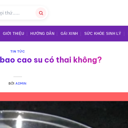
GIỚI THIỆU
HƯỚNG DẪN
GÁI XINH
SỨC KHỎE SINH LÝ
TIN TỨC
 bao cao su có thai không?
BỞI
ADMIN