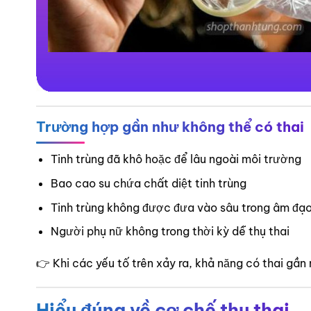
Trường hợp gần như không thể có thai
Tinh trùng đã khô hoặc để lâu ngoài môi trường
Bao cao su chứa chất diệt tinh trùng
Tinh trùng không được đưa vào sâu trong âm đạ
Người phụ nữ không trong thời kỳ dễ thụ thai
👉 Khi các yếu tố trên xảy ra, khả năng có thai gần
Hiểu đúng về cơ chế thụ thai