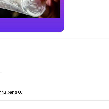
o
 như
bằng 0
.