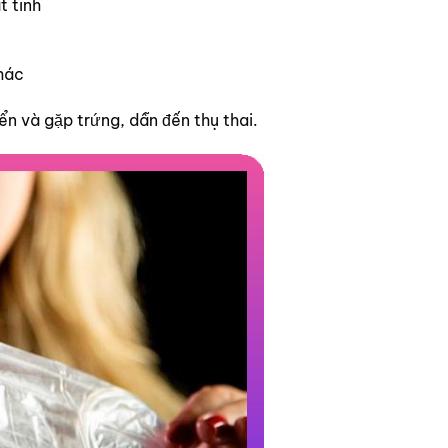
t tinh
hác
ển và gặp trứng, dẫn đến thụ thai.