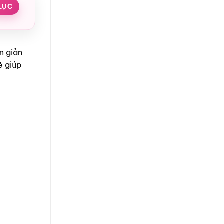
LỤC
n giản
ẽ giúp