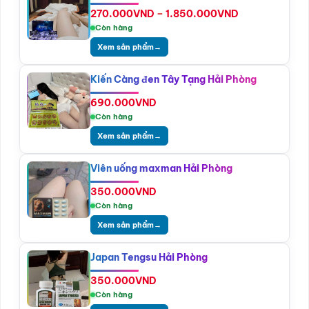
Khoảng
270.000
VND
–
1.850.000
VND
giá:
Còn hàng
từ
Xem sản phẩm
→
270.000VND
đến
1.850.000VN
Kiến Càng đen Tây Tạng Hải Phòng
690.000
VND
Còn hàng
Xem sản phẩm
→
Viên uống maxman Hải Phòng
350.000
VND
Còn hàng
Xem sản phẩm
→
Japan Tengsu Hải Phòng
350.000
VND
Còn hàng