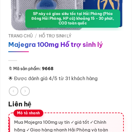
SP này có giao siêu tốc tại Hải Phòng (Phía
Đông Hải Phòng, HP cũ) khoảng 15 - 30 phút,
COD toàn quốc
TRANG CHỦ
/
HỖ TRỢ SINH LÝ
Majegra 100mg Hỗ trợ sinh lý
🔖
Mã sản phẩm:
9668
🌟 Được đánh giá 4/5 từ 31 khách hàng
Liên hệ
Mua Majegra 100mg uy tín ✓giá tốt ✓Chính
hãng ✓Giao hàng nhanh Hải Phòng và toàn