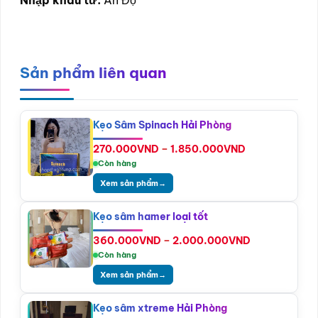
Sản phẩm liên quan
Kẹo Sâm Spinach Hải Phòng
Khoảng
270.000
VND
–
1.850.000
VND
giá:
Còn hàng
từ
Xem sản phẩm
→
270.000VND
đến
1.850.000VN
Kẹo sâm hamer loại tốt
Khoảng
360.000
VND
–
2.000.000
VND
giá:
Còn hàng
từ
Xem sản phẩm
→
360.000VND
đến
2.000.000V
Kẹo sâm xtreme Hải Phòng