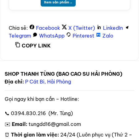
Xem sản phẩm
→
Chia sẻ:
Facebook
X (Twitter)
LinkedIn
Telegram
WhatsApp
Pinterest
Zalo
COPY LINK
SHOP THANH TÙNG (BAO CAO SU HẢI PHÒNG)
Địa chỉ:
P Cát Bi, Hải Phòng
Gọi ngay khi bạn cần – Hotline:
📞 0394.830.216 (Mr. Tùng)
✉️
Email:
tungdd16@gmail.com
⏰
Thời gian làm việc:
24/24 (Luôn phục vụ (Thứ 2 –