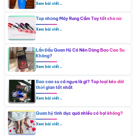
Xem bài viết
→
Top những Máy Rung Cầm Tay tốt cho nữ
Xem bài viết
→
Lần Đầu Quan Hệ Có Nên Dùng Bao Cao Su
Không?
Xem bài viết
→
Bao cao su cá ngựa là gì? Top loại kéo dài
thời gian tốt nhất
Xem bài viết
→
Quan hệ tình dục quá nhiều có hại không?
Xem bài viết
→