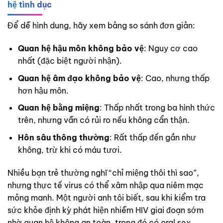
hệ tình dục
Để dễ hình dung, hãy xem bảng so sánh đơn giản:
Quan hệ hậu môn không bảo vệ
: Nguy cơ cao
nhất (đặc biệt người nhận).
Quan hệ âm đạo không bảo vệ
: Cao, nhưng thấp
hơn hậu môn.
Quan hệ bằng miệng
: Thấp nhất trong ba hình thức
trên, nhưng vẫn có rủi ro nếu không cẩn thận.
Hôn sâu thông thường
: Rất thấp đến gần như
không, trừ khi có máu tươi.
Nhiều bạn trẻ thường nghĩ “chỉ miệng thôi thì sao”,
nhưng thực tế virus có thể xâm nhập qua niêm mạc
mỏng manh. Một người anh tôi biết, sau khi kiểm tra
sức khỏe định kỳ phát hiện nhiễm HIV giai đoạn sớm
nhờ quan hệ không an toàn, trong đó có oral sex