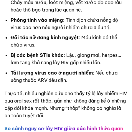
Chảy máu nướu, loét miệng, vết xước do cạo râu
hoặc thô bạo trong lúc quan hệ.
Phóng tinh vào miệng
: Tinh dịch chứa nồng độ
virus cao hơn nếu người nhiễm chưa điều trị.
Đối tác nữ đang kinh nguyệt
: Máu kinh có thể
chứa virus.
Bị các bệnh STIs khác
: Lậu, giang mai, herpes…
làm tăng khả năng lây HIV gấp nhiều lần.
Tải lượng virus cao ở người nhiễm
: Nếu chưa
uống thuốc ARV đều đặn.
Thực tế, nhiều nghiên cứu cho thấy tỷ lệ lây nhiễm HIV
qua oral sex rất thấp, gần như không đáng kể ở những
cặp đôi khỏe mạnh. Nhưng “thấp” không có nghĩa là
an toàn tuyệt đối.
So sánh nguy cơ lây HIV giữa các hình thức quan