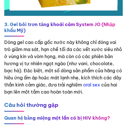
3. Gel bôi trơn tăng khoái cảm System JO (Nhập
khẩu Mỹ)
Dòng gel cao cấp gốc nước này không chỉ đóng vai
trò giảm ma sát, hạn chế tối đa các vết xước siêu nhỏ
ở vùng kín và vòm họng, mà còn có các phiên bản
hương vị tự nhiên ngọt ngào (như vani, chocolate,
bạc hà). Đặc biệt, một số dòng sản phẩm của hãng có
hiệu ứng ấm áp hoặc mát lạnh nhẹ, kích thích các dây
thần kinh cảm giác, đưa trải nghiệm
oral sex
của hai
bạn lên một tầm cao hoàn toàn mới.
Câu hỏi thường gặp
Quan hệ bằng miệng một lần có bị HIV không?