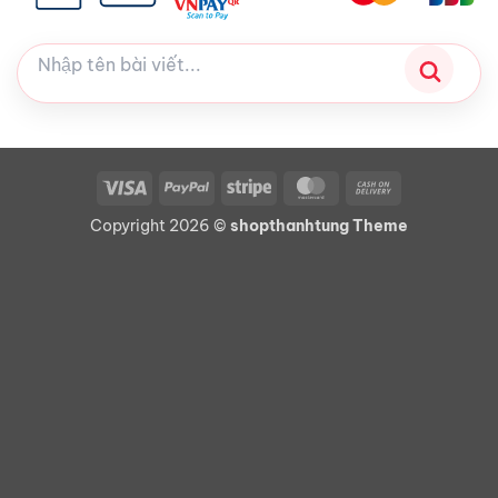
Visa
PayPal
Stripe
MasterCard
Cash
On
Copyright 2026 ©
shopthanhtung Theme
Delivery