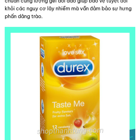
chuẩn cùng lượng gel dồi dào giúp bảo vệ tuyệt đối
khỏi các nguy cơ lây nhiễm mà vẫn đảm bảo sự hưng
phấn dâng trào.