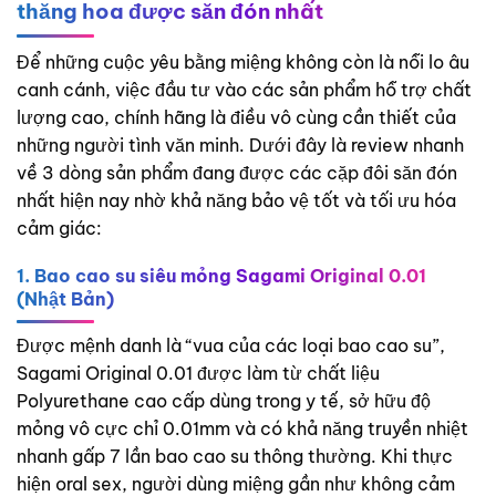
thăng hoa được săn đón nhất
Để những cuộc yêu bằng miệng không còn là nỗi lo âu
canh cánh, việc đầu tư vào các sản phẩm hỗ trợ chất
lượng cao, chính hãng là điều vô cùng cần thiết của
những người tình văn minh. Dưới đây là review nhanh
về 3 dòng sản phẩm đang được các cặp đôi săn đón
nhất hiện nay nhờ khả năng bảo vệ tốt và tối ưu hóa
cảm giác:
1. Bao cao su siêu mỏng Sagami Original 0.01
(Nhật Bản)
Được mệnh danh là “vua của các loại bao cao su”,
Sagami Original 0.01 được làm từ chất liệu
Polyurethane cao cấp dùng trong y tế, sở hữu độ
mỏng vô cực chỉ 0.01mm và có khả năng truyền nhiệt
nhanh gấp 7 lần bao cao su thông thường. Khi thực
hiện oral sex, người dùng miệng gần như không cảm