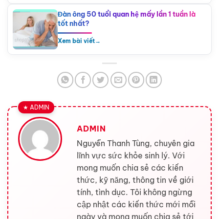
Đàn ông 50 tuổi quan hệ mấy lần 1 tuần là
tốt nhất?
Xem bài viết
→
ADMIN
Nguyễn Thanh Tùng, chuyên gia
lĩnh vực sức khỏe sinh lý. Với
mong muốn chia sẻ các kiến
thức, kỹ năng, thông tin về giới
tính, tình dục. Tôi không ngừng
cập nhật các kiến thức mới mỗi
ngày và mong muốn chia sẻ tới