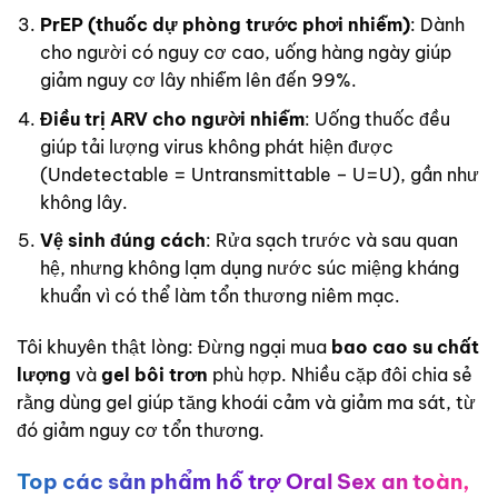
PrEP (thuốc dự phòng trước phơi nhiễm)
: Dành
cho người có nguy cơ cao, uống hàng ngày giúp
giảm nguy cơ lây nhiễm lên đến 99%.
Điều trị ARV cho người nhiễm
: Uống thuốc đều
giúp tải lượng virus không phát hiện được
(Undetectable = Untransmittable – U=U), gần như
không lây.
Vệ sinh đúng cách
: Rửa sạch trước và sau quan
hệ, nhưng không lạm dụng nước súc miệng kháng
khuẩn vì có thể làm tổn thương niêm mạc.
Tôi khuyên thật lòng: Đừng ngại mua
bao cao su chất
lượng
và
gel bôi trơn
phù hợp. Nhiều cặp đôi chia sẻ
rằng dùng gel giúp tăng khoái cảm và giảm ma sát, từ
đó giảm nguy cơ tổn thương.
Top các sản phẩm hỗ trợ Oral Sex an toàn,