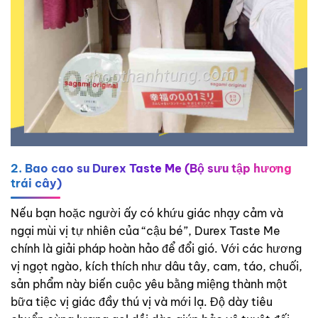
2. Bao cao su Durex Taste Me (Bộ sưu tập hương
trái cây)
Nếu bạn hoặc người ấy có khứu giác nhạy cảm và
ngại mùi vị tự nhiên của “cậu bé”, Durex Taste Me
chính là giải pháp hoàn hảo để đổi gió. Với các hương
vị ngọt ngào, kích thích như dâu tây, cam, táo, chuối,
sản phẩm này biến cuộc yêu bằng miệng thành một
bữa tiệc vị giác đầy thú vị và mới lạ. Độ dày tiêu