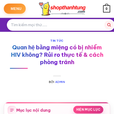
Bỏ
qua
MENU
0
nội
dung
TIN TỨC
Quan hệ bằng miệng có bị nhiễm
HIV không? Rủi ro thực tế & cách
phòng tránh
BỞI
ADMIN
Mục lục nội dung
HIỆN MỤC LỤC