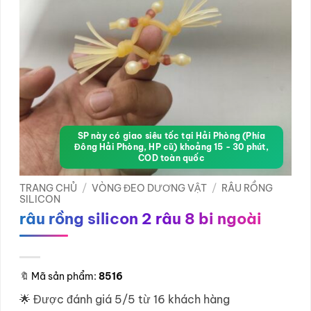
SP này có giao siêu tốc tại Hải Phòng (Phía
Đông Hải Phòng, HP cũ) khoảng 15 - 30 phút,
COD toàn quốc
TRANG CHỦ
/
VÒNG ĐEO DƯƠNG VẬT
/
RÂU RỒNG
SILICON
râu rồng silicon 2 râu 8 bi ngoài
🔖
Mã sản phẩm:
8516
🌟 Được đánh giá 5/5 từ 16 khách hàng