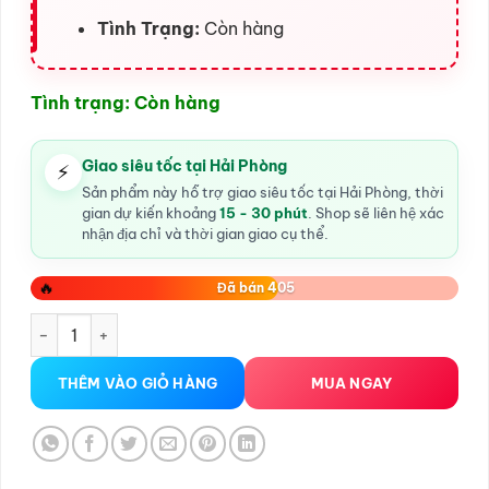
Tình Trạng:
Còn hàng
Tình trạng: Còn hàng
Giao siêu tốc tại Hải Phòng
⚡
Sản phẩm này hỗ trợ giao siêu tốc tại Hải Phòng, thời
gian dự kiến khoảng
15 - 30 phút
. Shop sẽ liên hệ xác
nhận địa chỉ và thời gian giao cụ thể.
🔥
Đã bán 405
râu rồng silicon 2 râu 8 bi ngoài số lượng
THÊM VÀO GIỎ HÀNG
MUA NGAY