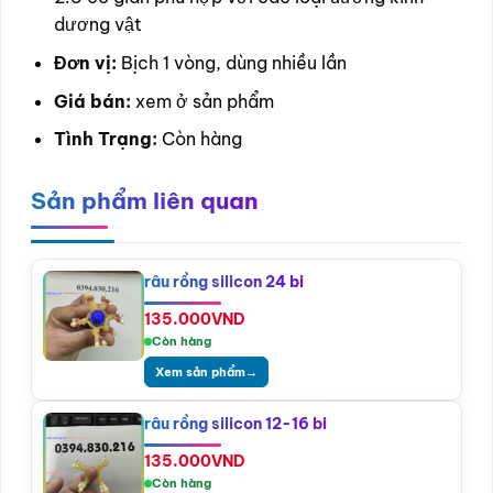
dương vật
Đơn vị:
Bịch 1 vòng, dùng nhiều lần
Giá bán:
xem ở sản phẩm
Tình Trạng:
Còn hàng
Sản phẩm liên quan
râu rồng silicon 24 bi
135.000
VND
Còn hàng
Xem sản phẩm
→
râu rồng silicon 12-16 bi
135.000
VND
Còn hàng