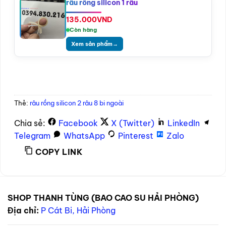
râu rồng silicon 1 râu
135.000
VND
Còn hàng
Xem sản phẩm
→
Thẻ:
râu rồng silicon 2 râu 8 bi ngoài
Chia sẻ:
Facebook
X (Twitter)
LinkedIn
Telegram
WhatsApp
Pinterest
Zalo
COPY LINK
SHOP THANH TÙNG (BAO CAO SU HẢI PHÒNG)
Địa chỉ:
P Cát Bi, Hải Phòng