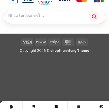
Visa
PayPal
Stripe
MasterCard
Cash
On
Copyright 2026 ©
shopthanhtung Theme
Delivery
☎
🏠
🛒
▦
📦