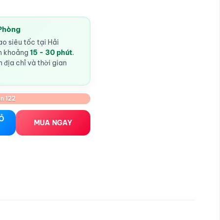
 Phòng
o siêu tốc tại Hải
ến khoảng
15 - 30 phút
.
 địa chỉ và thời gian
n 122
lượng
IỎ
MUA NGAY