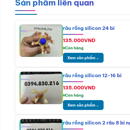
Sản phẩm liên quan
râu rồng silicon 24 bi
135.000
VND
Còn hàng
Xem sản phẩm
→
râu rồng silicon 12-16 bi
135.000
VND
Còn hàng
Xem sản phẩm
→
râu rồng silicon 2 râu 8 bi 