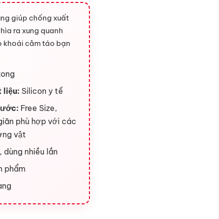
ng giúp chống xuất
chìa ra xung quanh
ạo khoái cảm táo bạn
kong
 liệu:
Silicon y tế
hước:
Free Size,
giãn phù hợp với các
ơng vật
, dùng nhiều lần
n phẩm
àng