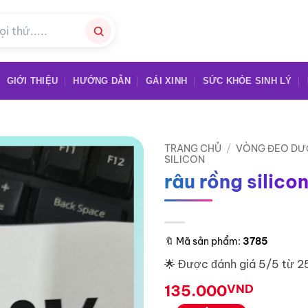
GIỚI THIỆU
HƯỚNG DẪN
GÁI XINH
SỨC KHỎE SINH LÝ
TRANG CHỦ
/
VÒNG ĐEO DƯ
SILICON
râu rồng silicon
🔖
Mã sản phẩm:
3785
🌟 Được đánh giá 5/5 từ 2
135.000
VND