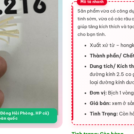
Sản phẩm vừa có công dụ
tinh sớm, vừa có các râu 
giúp tăng kích thích và t
cho bạn tình.
Xuất xứ từ – hong
Thành phần/ Chất
Dung tích/ Kích t
đường kính 2.5 co 
loại đường kính dư
Đơn vị:
Bịch 1 vòng
Giá bán:
xem ở sả
a Đông Hải Phòng, HP cũ)
Tình Trạng:
Còn h
oàn quốc