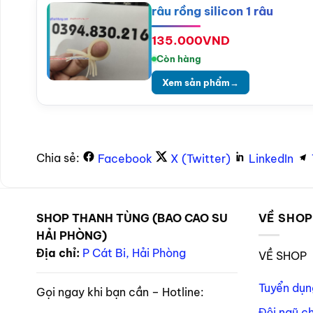
râu rồng silicon 1 râu
135.000
VND
Còn hàng
Xem sản phẩm
→
Chia sẻ:
Facebook
X (Twitter)
LinkedIn
SHOP THANH TÙNG (BAO CAO SU
VỀ SHO
HẢI PHÒNG)
Địa chỉ:
P Cát Bi, Hải Phòng
VỀ SHOP
Tuyển dụn
Gọi ngay khi bạn cần – Hotline:
Đội ngũ c