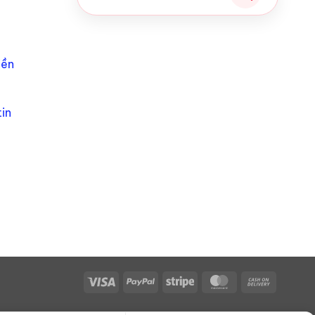
iền
in
Visa
PayPal
Stripe
MasterCard
Cash
On
Delivery