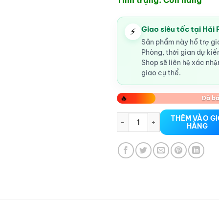
Tình trạng: Còn hàng
Giao siêu tốc tại Hải
⚡
Sản phẩm này hỗ trợ gia
Phòng, thời gian dự ki
Shop sẽ liên hệ xác nhận
giao cụ thể.
🔥
Đã bá
râu rồng silicon 3 râu 3 bi số 
THÊM VÀO G
HÀNG