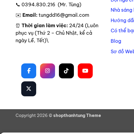
📞 0394.830.216 (Mr. Tùng)
Nhà sáng 
✉️
Email:
tungdd16@gmail.com
Hướng dẫ
⏰
Thời gian làm việc:
24/24 (Luôn
Có thể bạ
phục vụ (Thứ 2 – Chủ Nhật, kể cả
ngày Lễ, Tết)\
Blog
Sơ đồ Web
Theo dõi trên mạng xã hội
Copyright 2026 ©
shopthanhtung Theme