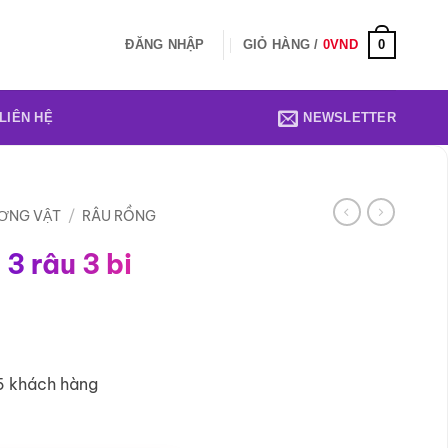
0
ĐĂNG NHẬP
GIỎ HÀNG /
0
VND
LIÊN HỆ
NEWSLETTER
ƠNG VẬT
/
RÂU RỒNG
 3 râu 3 bi
5 khách hàng