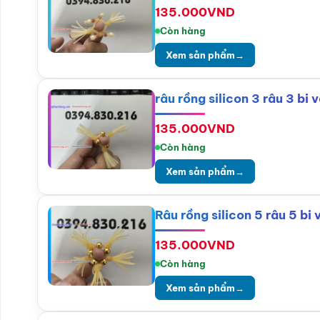
135.000
VND
Còn hàng
Xem sản phẩm
→
râu rồng silicon 3 râu 3 bi 
135.000
VND
Còn hàng
Xem sản phẩm
→
Râu rồng silicon 5 râu 5 bi
135.000
VND
Còn hàng
Xem sản phẩm
→