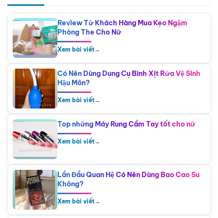
Review Từ Khách Hàng Mua Kẹo Ngậm
Phòng The Cho Nữ
Xem bài viết
→
Có Nên Dùng Dụng Cụ Bình Xịt Rửa Vệ Sinh
Hậu Môn?
Xem bài viết
→
Top những Máy Rung Cầm Tay tốt cho nữ
Xem bài viết
→
Lần Đầu Quan Hệ Có Nên Dùng Bao Cao Su
Không?
Xem bài viết
→