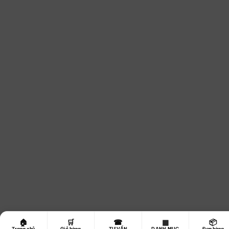
☎
🏠
🛒
▦
📦
Trang chủ
Giỏ hàng
TƯ VẤN
DANH MỤC
Đơn hàng