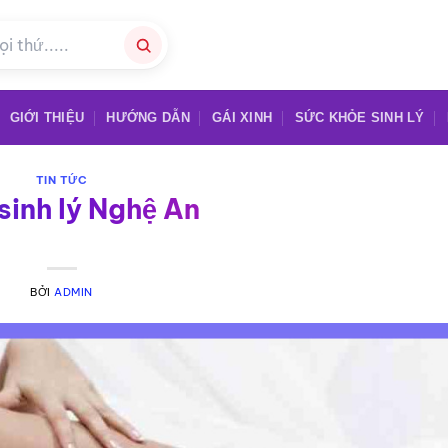
GIỚI THIỆU
HƯỚNG DẪN
GÁI XINH
SỨC KHỎE SINH LÝ
TIN TỨC
sinh lý Nghệ An
BỞI
ADMIN