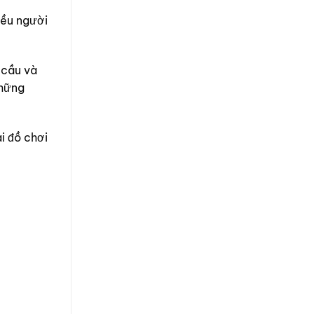
iều người
 cầu và
những
i đồ chơi