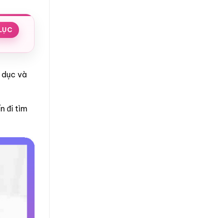
LỤC
h dục và
n đi tìm