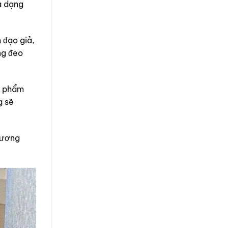
a dạng
 đạo giả,
ng đeo
n phẩm
g sẽ
dương