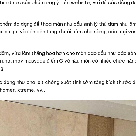
tìm được sản phẩm ưng ý trên website, với đủ các dòng đ
 phẩm đa dạng để thỏa mãn nhu cầu sinh lý thủ dâm như âm
o su gai và đôn dên tăng khoái cảm cho nàng, các loại vò
ủ dâm, vừa làm thăng hoa hơn cho màn dạo đầu như các sả
ày rung, máy massage điểm G và hậu môn có nhiều chức năn
g.
c dòng như chai xịt chống xuất tinh sớm tăng kích thước 
 hamer, xtreme, vv..