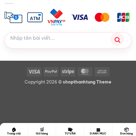
Visa
PayPal
Stripe
MasterCard
Cash
On
Copyright 2026 ©
shopthanhtung Theme
Delivery
☎
🏠
🛒
▦
📦
Trang chủ
Giỏ hàng
TƯ VẤN
DANH MỤC
Đơn hàng