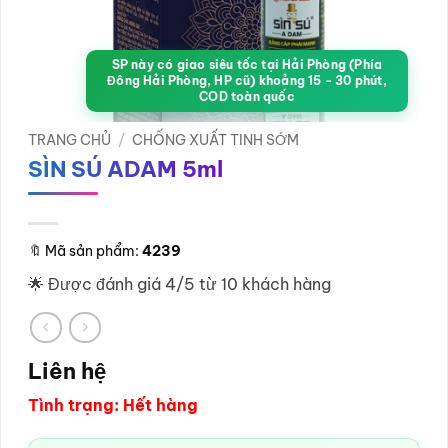
SP này có giao siêu tốc tại Hải Phòng (Phía
Đông Hải Phòng, HP cũ) khoảng 15 - 30 phút,
COD toàn quốc
TRANG CHỦ
/
CHỐNG XUẤT TINH SỚM
SÌN SÚ ADAM 5ml
🔖
Mã sản phẩm:
4239
🌟 Được đánh giá 4/5 từ 10 khách hàng
Liên hệ
Tình trạng: Hết hàng