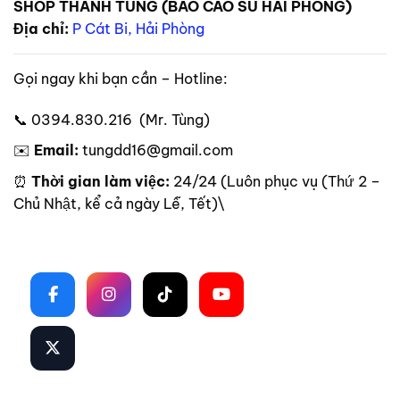
SHOP THANH TÙNG (BAO CAO SU HẢI PHÒNG)
Địa chỉ:
P Cát Bi, Hải Phòng
Gọi ngay khi bạn cần – Hotline:
📞 0394.830.216 (Mr. Tùng)
✉️
Email:
tungdd16@gmail.com
⏰
Thời gian làm việc:
24/24 (Luôn phục vụ (Thứ 2 –
Chủ Nhật, kể cả ngày Lễ, Tết)\
Theo dõi trên mạng xã hội