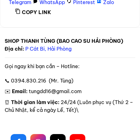
Telegram
WhatsApp
Pinterest
Zalo
COPY LINK
SHOP THANH TÙNG (BAO CAO SU HẢI PHÒNG)
Địa chỉ:
P Cát Bi, Hải Phòng
Gọi ngay khi bạn cần – Hotline:
📞 0394.830.216 (Mr. Tùng)
✉️
Email:
tungdd16@gmail.com
⏰
Thời gian làm việc:
24/24 (Luôn phục vụ (Thứ 2 –
Chủ Nhật, kể cả ngày Lễ, Tết)\
Theo dõi trên mạng xã hội