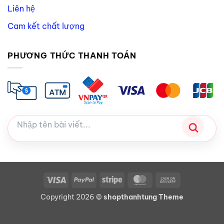
Liên hệ
Cam kết chất lượng
PHƯƠNG THỨC THANH TOÁN
Visa
PayPal
Stripe
MasterCard
Cash
On
Copyright 2026 ©
shopthanhtung Theme
Delivery