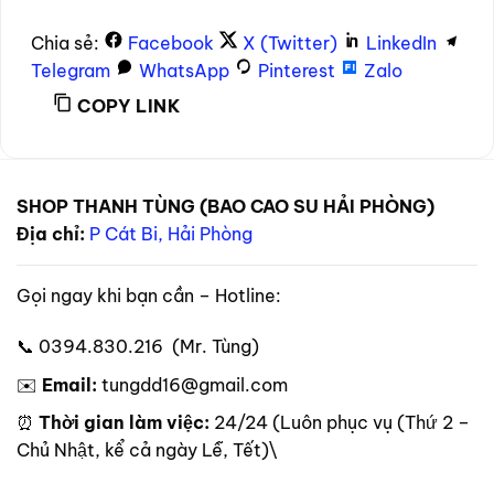
Chia sẻ:
Facebook
X (Twitter)
LinkedIn
Telegram
WhatsApp
Pinterest
Zalo
COPY LINK
SHOP THANH TÙNG (BAO CAO SU HẢI PHÒNG)
Địa chỉ:
P Cát Bi, Hải Phòng
Gọi ngay khi bạn cần – Hotline:
📞 0394.830.216 (Mr. Tùng)
✉️
Email:
tungdd16@gmail.com
⏰
Thời gian làm việc:
24/24 (Luôn phục vụ (Thứ 2 –
Chủ Nhật, kể cả ngày Lễ, Tết)\