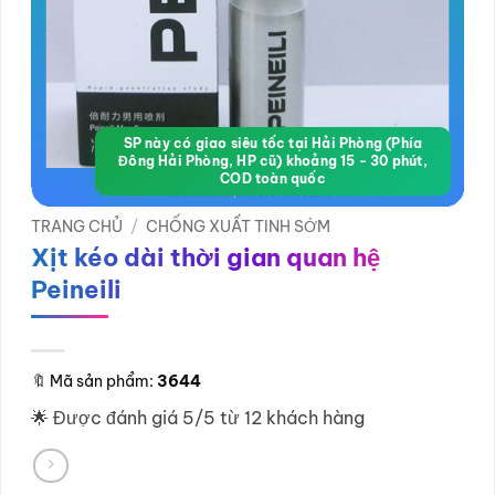
SP này có giao siêu tốc tại Hải Phòng (Phía
Đông Hải Phòng, HP cũ) khoảng 15 - 30 phút,
COD toàn quốc
TRANG CHỦ
/
CHỐNG XUẤT TINH SỚM
Xịt kéo dài thời gian quan hệ
Peineili
🔖
Mã sản phẩm:
3644
🌟 Được đánh giá 5/5 từ 12 khách hàng